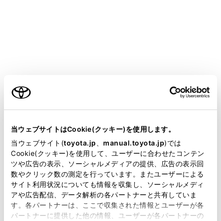
LAND CRUISER
取扱説明書
ナビゲーション
本機の操作
その他の設定
車両設定を変更する
メニュー
当ウェブサイトはCookie(クッキー)を使用します。
当ウェブサイト(
toyota.jp
、
manual.toyota.jp
)では
車両設定画面を表示する
ご利用の条件
Cookie(クッキー)を使用して、ユーザーに合わせたコンテン
ツや広告の表示、ソーシャルメディアの提供、広告の表示回
メンテナンス項目を設定する
数やクリック数の測定を行っています。またユーザーによる
当サイトには、全ての取扱説明書及び補足資料、正誤表等
サイト利用状況についても情報を収集し、ソーシャルメディ
が掲載されているわけではありません。
アや広告配信、データ解析の各パートナーと共有していま
す。各パートナーは、ここで収集された情報とユーザーが各
掲載している取扱説明書はお客様の年式に合致しない場合
パートナーに提供した他の情報、ユーザーが各パートナーの
があります。