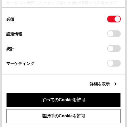
サービスを使用したときに収集した他の情報を組み合わせて
使用することがあります。当ウェブサイトの使用を続行する
取扱説明書は、弊社が著作権その他の知的財産権を保有し
同
とCookie(クッキー)に同意したこととなります。
ます。弊社の許可なく、取扱説明書の一部または全部を、
合わせて見られているページ
必須
意
複製、複写、改変もしくは配信等することはできません。
の
「すべてのCookieを許可」をクリックすることで、お客様の
当サイトの利用、または利用できなかったことにより万一
選
デバイスにすべてのCookie(クッキー)が保存されることに同
Apple CarPlay/Android Auto
設定情報
損害が生じても、弊社は一切責任を負いません。
択
意したことになります。Cookie(クッキー)のオプトアウト、
共通設定を変更する
設定の変更、同意を撤回したりするにあたっては、当社の
掲載内容は予告なく変更、またはサービスを中止すること
統計
「
Cookie（クッキー）情報の取り扱いについて
」をご覧くだ
Wi-Fi®ネットワークに接続する
があります。
さい。
マーケティング
同意しない
同意する
このページは役に立ちましたか？
詳細を表示
すべてのCookieを許可
はい
いいえ
選択中のCookieを許可