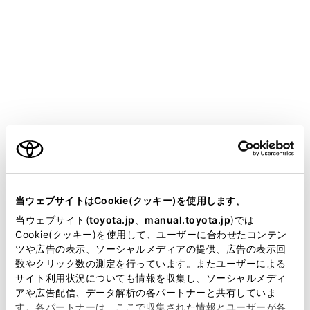
LAND CRUISER
取扱説明書
ナビゲーション
本機の操作
その他の設定
共通設定を変更する
メニュー
当ウェブサイトはCookie(クッキー)を使用します。
共通設定画面を表示する
当ウェブサイト(
toyota.jp
、
manual.toyota.jp
)では
ご利用の条件
Cookie(クッキー)を使用して、ユーザーに合わせたコンテン
時計を調整する
ツや広告の表示、ソーシャルメディアの提供、広告の表示回
数やクリック数の測定を行っています。またユーザーによる
当サイトには、全ての取扱説明書及び補足資料、正誤表等
サイト利用状況についても情報を収集し、ソーシャルメディ
個人情報の初期化について
が掲載されているわけではありません。
アや広告配信、データ解析の各パートナーと共有していま
す。各パートナーは、ここで収集された情報とユーザーが各