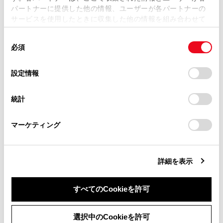
掲載している取扱説明書はお客様の年式に合致しない場合
パートナーに提供した他の情報、ユーザーが各パートナーの
があります。
サービスを使用したときに収集した他の情報を組み合わせて
使用することがあります。当ウェブサイトの使用を続行する
取扱説明書は、弊社が著作権その他の知的財産権を保有し
同
とCookie(クッキー)に同意したこととなります。
ます。弊社の許可なく、取扱説明書の一部または全部を、
必須
意
複製、複写、改変もしくは配信等することはできません。
の
「すべてのCookieを許可」をクリックすることで、お客様の
合わせて見られているページ
当サイトの利用、または利用できなかったことにより万一
選
デバイスにすべてのCookie(クッキー)が保存されることに同
設定情報
損害が生じても、弊社は一切責任を負いません。
択
意したことになります。Cookie(クッキー)のオプトアウト、
Apple CarPlay/Android Auto
設定の変更、同意を撤回したりするにあたっては、当社の
掲載内容は予告なく変更、またはサービスを中止すること
統計
「
Cookie（クッキー）情報の取り扱いについて
」をご覧くだ
Wi-Fi®ネットワークに接続する
があります。
さい。
トヨタマルチオペレーションタッチ画面
マーケティング
同意しない
同意する
詳細を表示
このページは役に立ちましたか？
すべてのCookieを許可
はい
いいえ
選択中のCookieを許可