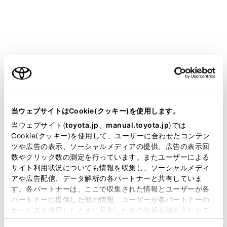
対応プロファイル
HFP（Hands Free Profile）サポートしているバージ
ョン：Ver. 1.7.1
ハンズフリーを行うためのプロファイル
ご利用の条件
PBAP（Phone Book Access Profile）サポートしてい
るバージョン：Ver. 1.2.1
当サイトには、全ての取扱説明書及び補足資料、正誤表等
連絡先データおよび通話履歴などの同期を行うための
が掲載されているわけではありません。
当ウェブサイトはCookie(クッキー)を使用します。
プロファイル
掲載している取扱説明書はお客様の年式に合致しない場合
当ウェブサイト(
toyota.jp
、
manual.toyota.jp
)では
OPP（Object Push Profile）サポートしているバージ
があります。
Cookie(クッキー)を使用して、ユーザーに合わせたコンテン
ツや広告の表示、ソーシャルメディアの提供、広告の表示回
ョン：Ver. 1.2.1
取扱説明書は、弊社が著作権その他の知的財産権を保有し
数やクリック数の測定を行っています。またユーザーによる
連絡先データの転送を行うためのプロファイル
ます。弊社の許可なく、取扱説明書の一部または全部を、
サイト利用状況についても情報を収集し、ソーシャルメディ
複製、複写、改変もしくは配信等することはできません。
アや広告配信、データ解析の各パートナーと共有していま
SPP（Serial Port Profile）サポートしているバージョ
す。各パートナーは、ここで収集された情報とユーザーが各
当サイトの利用、または利用できなかったことにより万一
ン：Ver. 1.2
パートナーに提供した他の情報、ユーザーが各パートナーの
損害が生じても、弊社は一切責任を負いません。
‍®
Bluetooth
搭載機器を仮想シリアルポート化するた
サービスを使用したときに収集した他の情報を組み合わせて
掲載内容は予告なく変更、またはサービスを中止すること
めのプロファイル
使用することがあります。当ウェブサイトの使用を続行する