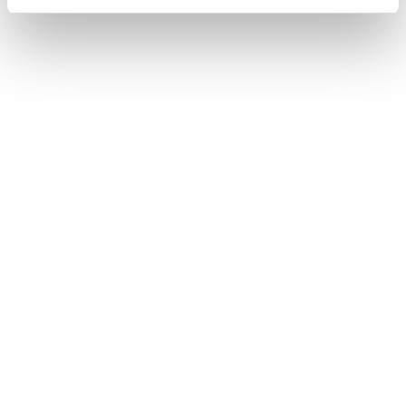
Bluetooth®機器との接続
Wi-Fi Hotspotに接続する
登録済みスマートフォンでApple CarPlayを使用する
このページは役に立ちましたか？
はい
いいえ
ブックマーク
あとで読む