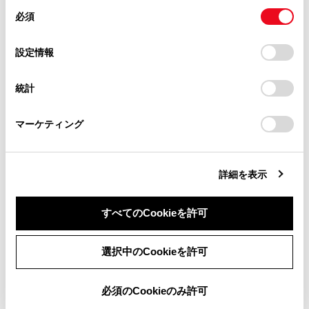
があります。
同
とCookie(クッキー)に同意したこととなります。
スマートフォン連携を行うためのプロファイル
必須
意
当サイト（取扱説明書）では、利便性向上のためにお客様
の
「すべてのCookieを許可」をクリックすることで、お客様の
の閲覧履歴、検索履歴を保持しています。削除を希望され
A2DP（Advanced Audio Distribution Profile）サポー
選
デバイスにすべてのCookie(クッキー)が保存されることに同
設定情報
る方は、当社のお客様相談窓口（0800-700-7700）までご
トしているバージョン：Ver. 1.3.1
択
意したことになります。Cookie(クッキー)のオプトアウト、
連絡ください。
オーディオを転送するためのプロファイル
設定の変更、同意を撤回したりするにあたっては、当社の
統計
「
Cookie（クッキー）情報の取り扱いについて
お車に関するお問い合わせ・ご相談は
」をご覧くだ
AVRCP（Audio/Video Remote Control Profile）サポ
さい。
https://toyota.jp/faq/?
ートしているバージョン：Ver. 1.6.1
マーケティング
site_domain=default#otoiawase
までお願いします。
オーディオをリモートコントロールするためのプロフ
ァイル
詳細を表示
すべてのCookieを許可
同意しない
同意する
選択中のCookieを許可
必須のCookieのみ許可
合わせて見られているページ