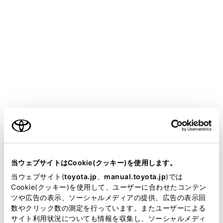
COROLLA SPORT HEV
取扱説明書
走行に関する情報表示
計器の見方
計器類（12.3インチディスプレ
イ）
メニュー
ご利用の条件
当サイトには、全ての取扱説明書及び補足資料、正誤表等
が掲載されているわけではありません。
当ウェブサイトはCookie(クッキー)を使用します。
メーターの表示について
掲載している取扱説明書はお客様の年式に合致しない場合
当ウェブサイト(
toyota.jp
、
manual.toyota.jp
)では
があります。
Cookie(クッキー)を使用して、ユーザーに合わせたコンテン
オドメーター／トリップメーターディスプレイ
ツや広告の表示、ソーシャルメディアの提供、広告の表示回
取扱説明書は、弊社が著作権その他の知的財産権を保有し
数やクリック数の測定を行っています。またユーザーによる
ます。弊社の許可なく、取扱説明書の一部または全部を、
サイト利用状況についても情報を収集し、ソーシャルメディ
メーターの照度調整