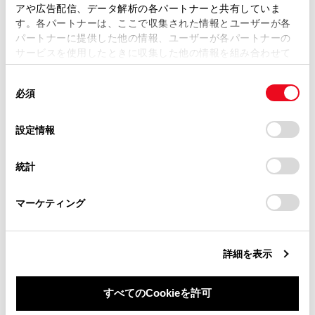
複製、複写、改変もしくは配信等することはできません。
アや広告配信、データ解析の各パートナーと共有していま
す。各パートナーは、ここで収集された情報とユーザーが各
当サイトの利用、または利用できなかったことにより万一
パートナーに提供した他の情報、ユーザーが各パートナーの
損害が生じても、弊社は一切責任を負いません。
サービスを使用したときに収集した他の情報を組み合わせて
掲載内容は予告なく変更、またはサービスを中止すること
使用することがあります。当ウェブサイトの使用を続行する
があります。
同
とCookie(クッキー)に同意したこととなります。
必須
意
当サイト（取扱説明書）では、利便性向上のためにお客様
合わせて見られているページ
の
「すべてのCookieを許可」をクリックすることで、お客様の
の閲覧履歴、検索履歴を保持しています。削除を希望され
選
デバイスにすべてのCookie(クッキー)が保存されることに同
設定情報
る方は、当社のお客様相談窓口（0800-700-7700）までご
択
意したことになります。Cookie(クッキー)のオプトアウト、
マルチインフォメーションディスプレイ（12.3インチディス
連絡ください。
設定の変更、同意を撤回したりするにあたっては、当社の
プレイ）
統計
「
Cookie（クッキー）情報の取り扱いについて
お車に関するお問い合わせ・ご相談は
」をご覧くだ
ヘッドアップディスプレイ
さい。
https://toyota.jp/faq/?
マーケティング
site_domain=default#otoiawase
までお願いします。
マルチインフォメーションディスプレイ（4.2インチディス
プレイ）
詳細を表示
このページは役に立ちましたか？
すべてのCookieを許可