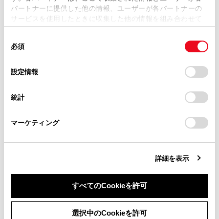
パートナーに提供した他の情報、ユーザーが各パートナーの
損害が生じても、弊社は一切責任を負いません。
サービスを使用したときに収集した他の情報を組み合わせて
掲載内容は予告なく変更、またはサービスを中止すること
使用することがあります。当ウェブサイトの使用を続行する
があります。
同
とCookie(クッキー)に同意したこととなります。
必須
意
当サイト（取扱説明書）では、利便性向上のためにお客様
の
「すべてのCookieを許可」をクリックすることで、お客様の
合わせて見られているページ
の閲覧履歴、検索履歴を保持しています。削除を希望され
選
デバイスにすべてのCookie(クッキー)が保存されることに同
設定情報
る方は、当社のお客様相談窓口（0800-700-7700）までご
択
意したことになります。Cookie(クッキー)のオプトアウト、
VICSについて
連絡ください。
設定の変更、同意を撤回したりするにあたっては、当社の
統計
「
Cookie（クッキー）情報の取り扱いについて
お車に関するお問い合わせ・ご相談は
」をご覧くだ
目的地検索画面の見方
さい。
https://toyota.jp/faq/?
地図を更新する
マーケティング
site_domain=default#otoiawase
までお願いします。
詳細を表示
このページは役に立ちましたか？
すべてのCookieを許可
はい
いいえ
同意しない
同意する
選択中のCookieを許可