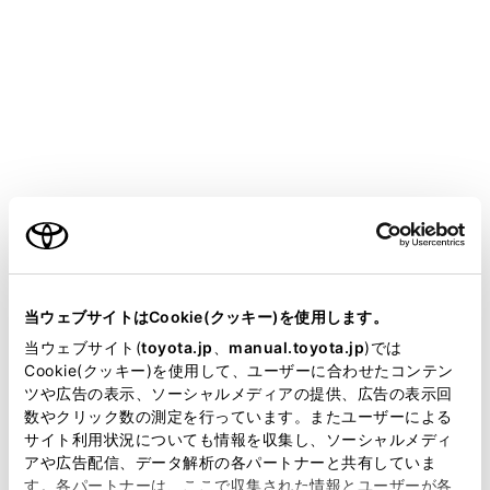
COROLLA SPORT HEV
取扱説明書
マルチメディア
ナビゲーション
地図データの更新
地図データ情報
メニュー
ご利用の条件
当サイトには、全ての取扱説明書及び補足資料、正誤表等
が掲載されているわけではありません。
当ウェブサイトはCookie(クッキー)を使用します。
地図データベースの情報を見る
掲載している取扱説明書はお客様の年式に合致しない場合
当ウェブサイト(
toyota.jp
、
manual.toyota.jp
)では
があります。
Cookie(クッキー)を使用して、ユーザーに合わせたコンテン
地図データについて
ツや広告の表示、ソーシャルメディアの提供、広告の表示回
取扱説明書は、弊社が著作権その他の知的財産権を保有し
数やクリック数の測定を行っています。またユーザーによる
ます。弊社の許可なく、取扱説明書の一部または全部を、
サイト利用状況についても情報を収集し、ソーシャルメディ
地図データベースについて
複製、複写、改変もしくは配信等することはできません。
アや広告配信、データ解析の各パートナーと共有していま
す。各パートナーは、ここで収集された情報とユーザーが各
当サイトの利用、または利用できなかったことにより万一