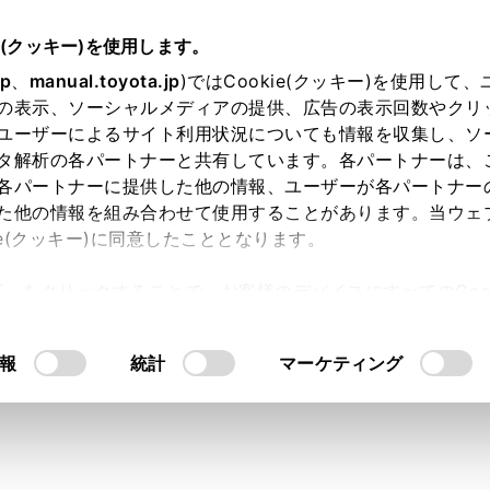
説明書
e(クッキー)を使用します。
各種設定および登録
ナビゲーション設定
jp
、
manual.toyota.jp
)ではCookie(クッキー)を使用して
の表示、ソーシャルメディアの提供、広告の表示回数やクリ
示設定をする
ユーザーによるサイト利用状況についても情報を収集し、ソ
タ解析の各パートナーと共有しています。各パートナーは、
各パートナーに提供した他の情報、ユーザーが各パートナー
た他の情報を組み合わせて使用することがあります。当ウェ
ie(クッキー)に同意したこととなります。
ニューの
[‍
‍]
にタッチします。
許可」をクリックすることで、お客様のデバイスにすべてのCook
ューの
[‍ナビゲーション‍]
にタッチします。
意したことになります。Cookie(クッキー)のオプトアウト
るにあたっては、当社の「
Cookie（クッキー）情報の取り
にタッチします。
報
統計
マーケティング
設定します。