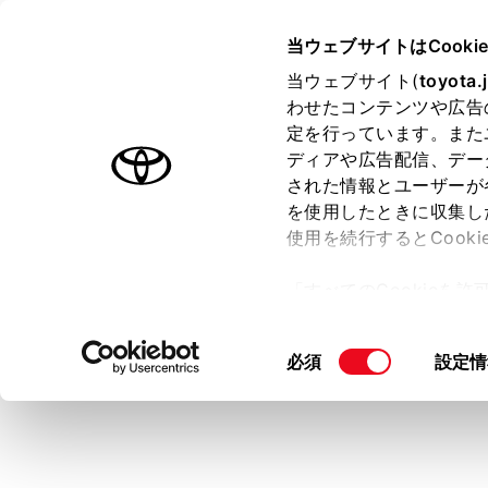
COROLLA SPORT HEV
取扱
当ウェブサイトはCooki
マルチメディア
当ウェブサイト(
toyota.
ホーム
わせたコンテンツや広告
地図表
定を行っています。また
はじめに
ディアや広告配信、デー
された情報とユーザーが
安全・安心のために
メニュー
を使用したときに収集し
走行に関する情報表示
使用を続行するとCook
運転する前に
メインメ
「すべてのCookieを
運転
サブメニ
ー)が保存されることに同
室内装備・機能
更、同意を撤回したりす
[‍地図表示‍]
同
必須
設定情
マルチメディア
て
」をご覧ください。
各項目を
意
お手入れのしかた
の
万一の場合には
選
択
車両情報