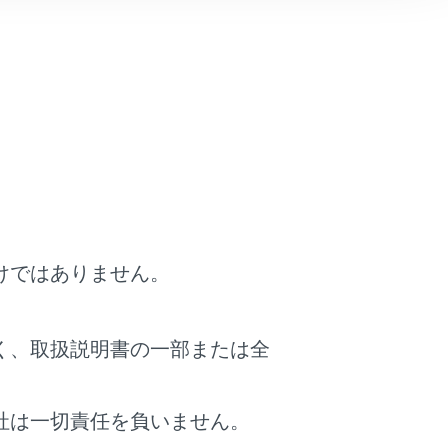
スト表示のON/OFF設定をします。
や文字サイズを変更することができます。
けではありません。
の表示範囲の設定をします。
く、取扱説明書の一部または全
表示範囲の道路にタッチしたあと、
[‍OK‍]
にタッチ
社は一切責任を負いません。