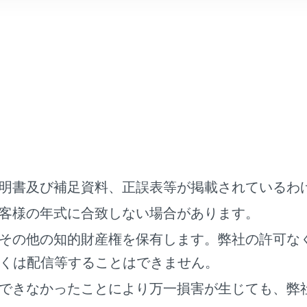
目
内容
‍]
県境イラ
示カスタマイズ‍]
地図の色
明書及び補足資料、正誤表等が掲載されているわ
報‍」
客様の年式に合致しない場合があります。
の表示 ‍]
交通情報
その他の知的財産権を保有します。弊社の許可な
くは配信等することはできません。
希望する
します。
できなかったことにより万一損害が生じても、弊