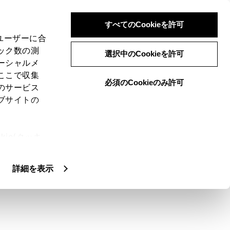
すべてのCookieを許可
、ユーザーに合
ック数の測
選択中のCookieを許可
ーシャルメ
ここで収集
必須のCookieのみ許可
のサービス
ブサイトの
ie(クッキ
、設定の変
扱いについ
詳細を表示