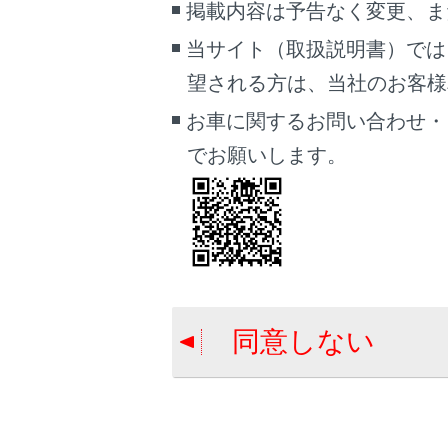
掲載内容は予告なく変更、ま
「‍リア
当サイト（取扱説明書）では
[‍渋滞表示
望される方は、当社のお客様相談
お車に関するお問い合わせ・
でお願いします。
[‍空き道表
[‍規制情報
[‍駐車場‍]
同意しない
[‍施設ア
[‍3Dビ