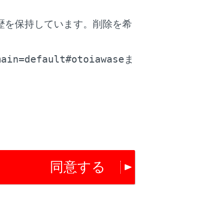
歴を保持しています。削除を希
を利用した渋滞・混雑している道路の表示の
。
F設定をします。
main=default#otoiawase
ま
を利用した、すいている道路の表示のON/OFF設
す。
がある道路の表示のON/OFF設定をします。
報の表示のON/OFF設定をします。
同意する
アイコンの設定をします。
表示時の俯角設定をします。