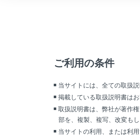
こんなときは
ブックマーク
あとで読む
設定項
PDFで見る
[‍県境案内
車両
ご利用の条件
マルチメディア
[‍地図表
画面表示設定
当サイトには、全ての取扱説
「‍交通情
個人情報の取扱いについて
掲載している取扱説明書はお
サイト利用について
[‍道路種別
取扱説明書は、弊社が著作権
お問い合わせ
部を、複製、複写、改変もし
当サイトの利用、または利用