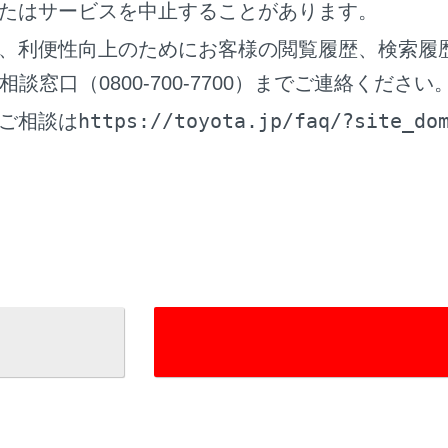
たはサービスを中止することがあります。
ルタイム情報‍」
、利便性向上のためにお客様の閲覧履歴、検索履
‍]
現況情報
窓口（0800-700-7700）までご連絡ください
ON/OF
https://toyota.jp/faq/?site_do
ご相談は
示‍]
現況情報
定をしま
‍]
規制情報
駐車場情
イコン表示設定‍]
周辺施設
ュー俯角設定‍]
地図3D