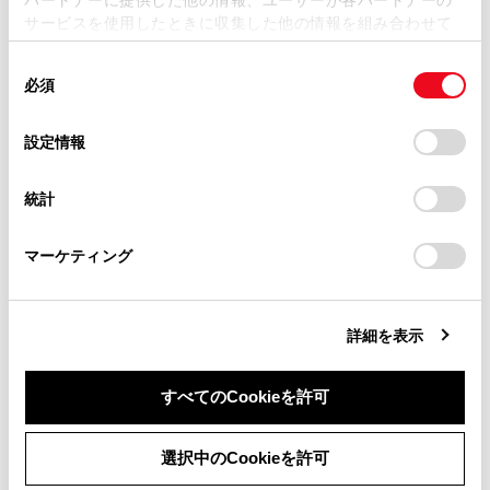
損害が生じても、弊社は一切責任を負いません。
サービスを使用したときに収集した他の情報を組み合わせて
掲載内容は予告なく変更、またはサービスを中止すること
使用することがあります。当ウェブサイトの使用を続行する
があります。
同
とCookie(クッキー)に同意したこととなります。
必須
意
合わせて見られているページ
当サイト（取扱説明書）では、利便性向上のためにお客様
の
「すべてのCookieを許可」をクリックすることで、お客様の
の閲覧履歴、検索履歴を保持しています。削除を希望され
選
デバイスにすべてのCookie(クッキー)が保存されることに同
設定情報
る方は、当社のお客様相談窓口（0800-700-7700）までご
マイセッティング
択
意したことになります。Cookie(クッキー)のオプトアウト、
連絡ください。
設定の変更、同意を撤回したりするにあたっては、当社の
キー
統計
「
Cookie（クッキー）情報の取り扱いについて
お車に関するお問い合わせ・ご相談は
」をご覧くだ
ドア（フロントドア・リヤドア）
さい。
https://toyota.jp/faq/?
マーケティング
site_domain=default#otoiawase
までお願いします。
このページは役に立ちましたか？
詳細を表示
すべてのCookieを許可
はい
いいえ
同意しない
同意する
選択中のCookieを許可