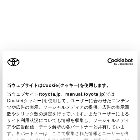
COROLLA SPORT HEV
取扱説明書
運転する前に
ドアガラスの開閉
パワーウインドウ
ご利用の条件
メニュー
当サイトには、全ての取扱説明書及び補足資料、正誤表等
が掲載されているわけではありません。
当ウェブサイトはCookie(クッキー)を使用します。
ドアガラスを開閉するには
掲載している取扱説明書はお客様の年式に合致しない場合
当ウェブサイト(
toyota.jp
、
manual.toyota.jp
)では
があります。
Cookie(クッキー)を使用して、ユーザーに合わせたコンテン
ツや広告の表示、ソーシャルメディアの提供、広告の表示回
取扱説明書は、弊社が著作権その他の知的財産権を保有し
誤操作を防止するには（ウインドウロックスイ
数やクリック数の測定を行っています。またユーザーによる
ッチ）
ます。弊社の許可なく、取扱説明書の一部または全部を、
サイト利用状況についても情報を収集し、ソーシャルメディ
複製、複写、改変もしくは配信等することはできません。
アや広告配信、データ解析の各パートナーと共有していま
す。各パートナーは、ここで収集された情報とユーザーが各
当サイトの利用、または利用できなかったことにより万一
パートナーに提供した他の情報、ユーザーが各パートナーの