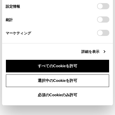
の閲覧履歴、検索履歴を保持しています。削除を希望され
‍®
選
接続されている
Bluetooth
機器を切断するかを確認
デバイスにすべてのCookie(クッキー)が保存されることに同
設定情報
る方は、当社のお客様相談窓口（0800-700-7700）までご
択
意したことになります。Cookie(クッキー)のオプトアウト、
する画面が表示される場合があります。
連絡ください。
設定の変更、同意を撤回したりするにあたっては、当社の
統計
メインエリアから登録する機器にタッチします。
「
Cookie（クッキー）情報の取り扱いについて
お車に関するお問い合わせ・ご相談は
」をご覧くだ
さい。
https://toyota.jp/faq/?
‍®
機器名ではなく、
Bluetooth
アドレスで表示され
マーケティング
site_domain=default#otoiawase
までお願いします。
る場合があります。
メインエリアに登録したい機器が表示されない場
‍®
合は、
Bluetooth
機器からの登録を試してくださ
詳細を表示
い。
‍®
Bluetooth
機器の機種により、特定の画面を
すべてのCookieを許可
‍®
Bluetooth
機器で表示させないと、追加機器のリ
同意しない
同意する
ストに表示されない場合があります。詳しくは
選択中のCookieを許可
‍®
Bluetooth
機器に添付の取扱説明書をご覧くださ
い。
必須のCookieのみ許可
‍®
表示されているPINコードが、
Bluetooth
機器に表
示されるPINコードと同じことを確認し、
[‍OK‍]
にタ