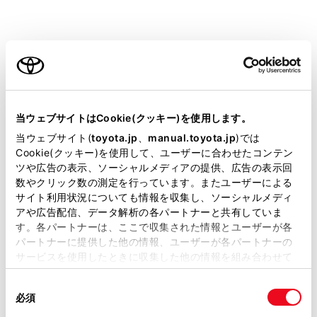
‍®
Bluetooth
機器の登録がうまくいかない場合、
‍®
Bluetooth
を再起動してください。
ご利用の条件
メインメニューの
[‍
‍]
にタッチします。
当サイトには、全ての取扱説明書及び補足資料、正誤表等
[‍Bluetooth／機器‍]
にタッチします。
が掲載されているわけではありません。
当ウェブサイトはCookie(クッキー)を使用します。
[‍機器登録／切り替え‍]
にタッチします。
掲載している取扱説明書はお客様の年式に合致しない場合
当ウェブサイト(
toyota.jp
、
manual.toyota.jp
)では
[‍見つからなかった場合‍]
にタッチします。
があります。
Cookie(クッキー)を使用して、ユーザーに合わせたコンテン
ツや広告の表示、ソーシャルメディアの提供、広告の表示回
取扱説明書は、弊社が著作権その他の知的財産権を保有し
数やクリック数の測定を行っています。またユーザーによる
ます。弊社の許可なく、取扱説明書の一部または全部を、
サイト利用状況についても情報を収集し、ソーシャルメディ
複製、複写、改変もしくは配信等することはできません。
アや広告配信、データ解析の各パートナーと共有していま
す。各パートナーは、ここで収集された情報とユーザーが各
当サイトの利用、または利用できなかったことにより万一
パートナーに提供した他の情報、ユーザーが各パートナーの
損害が生じても、弊社は一切責任を負いません。
サービスを使用したときに収集した他の情報を組み合わせて
掲載内容は予告なく変更、またはサービスを中止すること
使用することがあります。当ウェブサイトの使用を続行する
があります。
同
他の機器がすでに登録されている場合、
[‍機器の新規
とCookie(クッキー)に同意したこととなります。
必須
意
登録‍]
>
[‍見つからなかった場合‍]
の順でタッチします。
当サイト（取扱説明書）では、利便性向上のためにお客様
の
「すべてのCookieを許可」をクリックすることで、お客様の