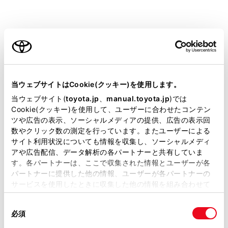
ご利用の条件
設定項目
当サイトには、全ての取扱説明書及び補足資料、正誤表等
が掲載されているわけではありません。
[‍目的地履歴の消去‍]
当ウェブサイトはCookie(クッキー)を使用します。
掲載している取扱説明書はお客様の年式に合致しない場合
当ウェブサイト(
toyota.jp
、
manual.toyota.jp
)では
があります。
Cookie(クッキー)を使用して、ユーザーに合わせたコンテン
ツや広告の表示、ソーシャルメディアの提供、広告の表示回
取扱説明書は、弊社が著作権その他の知的財産権を保有し
数やクリック数の測定を行っています。またユーザーによる
ます。弊社の許可なく、取扱説明書の一部または全部を、
[‍お気に入り‍]
サイト利用状況についても情報を収集し、ソーシャルメディ
複製、複写、改変もしくは配信等することはできません。
アや広告配信、データ解析の各パートナーと共有していま
す。各パートナーは、ここで収集された情報とユーザーが各
当サイトの利用、または利用できなかったことにより万一
[‍ハートフル音声‍]
パートナーに提供した他の情報、ユーザーが各パートナーの
損害が生じても、弊社は一切責任を負いません。
サービスを使用したときに収集した他の情報を組み合わせて
掲載内容は予告なく変更、またはサービスを中止すること
[‍現在地補正‍]
使用することがあります。当ウェブサイトの使用を続行する
があります。
同
とCookie(クッキー)に同意したこととなります。
必須
意
当サイト（取扱説明書）では、利便性向上のためにお客様
の
「すべてのCookieを許可」をクリックすることで、お客様の