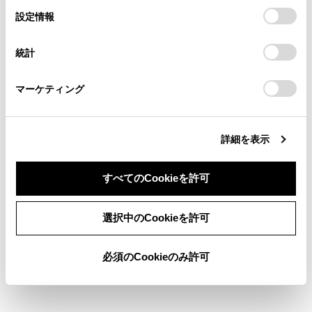
の閲覧履歴、検索履歴を保持しています。削除を希望され
選
デバイスにすべてのCookie(クッキー)が保存されることに同
設定情報
る方は、当社のお客様相談窓口（0800-700-7700）までご
択
意したことになります。Cookie(クッキー)のオプトアウト、
お気に入り設定
連絡ください。
設定の変更、同意を撤回したりするにあたっては、当社の
統計
「
Cookie（クッキー）情報の取り扱いについて
お車に関するお問い合わせ・ご相談は
」をご覧くだ
さい。
現在地を修正する
https://toyota.jp/faq/?
マーケティング
site_domain=default#otoiawase
までお願いします。
ハートフル音声を設定する
詳細を表示
すべてのCookieを許可
同意しない
同意する
選択中のCookieを許可
合わせて見られているページ
必須のCookieのみ許可
走行支援の設定
ドライバーを登録する
地図表示設定をする