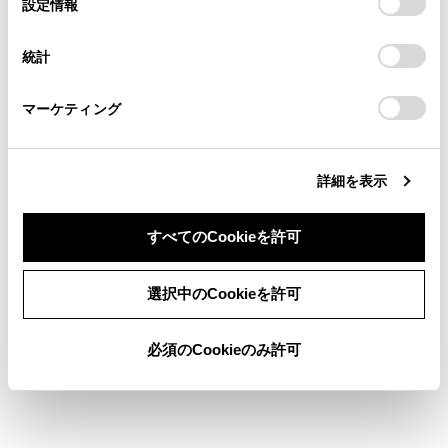
設定情報
示されます。
[‍開始‍]
にタッチすると、すぐにルート
る方は、当社のお客様相談窓口（0800-700-7700）までご
択
意したことになります。Cookie(クッキー)のオプトアウト、
連絡ください。
案内が始まります。
設定の変更、同意を撤回したりするにあたっては、当社の
統計
「
Cookie（クッキー）情報の取り扱いについて
お車に関するお問い合わせ・ご相談は
」をご覧くだ
さい。
https://toyota.jp/faq/?
マーケティング
site_domain=default#otoiawase
までお願いします。
文字入力で目的地を検索する
詳細を表示
自宅を登録する
すべてのCookieを許可
自宅を目的地に設定する
同意しない
同意する
選択中のCookieを許可
お気に入り地点を目的地に設定する
必須のCookieのみ許可
履歴で目的地を検索する
住所で目的地を検索する