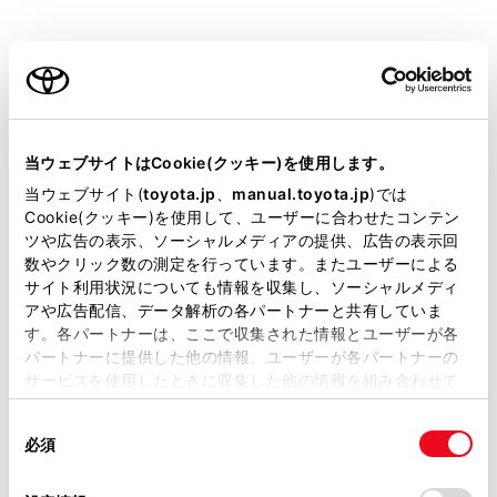
す。
お気に入り地点を登録しているときのみ使用できま
ご利用の条件
す。
目的地履歴（過去に設定した目的地）の地点のリス
当サイトには、全ての取扱説明書及び補足資料、正誤表等
トを表示します。
が掲載されているわけではありません。
当ウェブサイトはCookie(クッキー)を使用します。
目的地履歴が存在するときのみ使用できます。
掲載している取扱説明書はお客様の年式に合致しない場合
当ウェブサイト(
toyota.jp
、
manual.toyota.jp
)では
住所で検索します。
があります。
Cookie(クッキー)を使用して、ユーザーに合わせたコンテン
ツや広告の表示、ソーシャルメディアの提供、広告の表示回
電話番号で検索します。
取扱説明書は、弊社が著作権その他の知的財産権を保有し
数やクリック数の測定を行っています。またユーザーによる
ます。弊社の許可なく、取扱説明書の一部または全部を、
マップコードで検索します。
サイト利用状況についても情報を収集し、ソーシャルメディ
複製、複写、改変もしくは配信等することはできません。
アや広告配信、データ解析の各パートナーと共有していま
スマートフォンからあらかじめ送信されたおでかけ
す。各パートナーは、ここで収集された情報とユーザーが各
当サイトの利用、または利用できなかったことにより万一
プランの地点のリストを表示します。
パートナーに提供した他の情報、ユーザーが各パートナーの
損害が生じても、弊社は一切責任を負いません。
サービスを使用したときに収集した他の情報を組み合わせて
自宅を目的地としてルート探索を開始します。
掲載内容は予告なく変更、またはサービスを中止すること
使用することがあります。当ウェブサイトの使用を続行する
自宅を登録していない場合は、
[‍
‍]
にタッチし、
があります。
同
とCookie(クッキー)に同意したこととなります。
登録します。
必須
意
当サイト（取扱説明書）では、利便性向上のためにお客様
の
「すべてのCookieを許可」をクリックすることで、お客様の
名称部分をタッチすると、全ルート図表示画面が表
の閲覧履歴、検索履歴を保持しています。削除を希望され
選
デバイスにすべてのCookie(クッキー)が保存されることに同