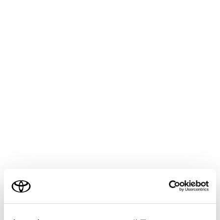
COROLLA SPORT
取扱説明書
お手入れのしかた
簡単な点検・部品交換
電子キーの電池交換
メニュー
電池が消耗しているときは、新しい電池に交換してくだ
さい。
電池はご自身で交換できますが、部品が破損するおそれ
があるので、トヨタ販売店で交換することをおすすめし
ます。
ご利用の条件
知識
当サイトには、全ての取扱説明書及び補足資料、正誤表等
が掲載されているわけではありません。