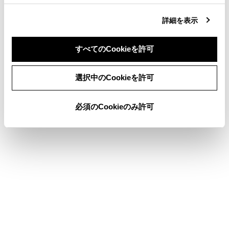
合わせて見られているページ
詳細を表示
ガレージジャッキ
タイヤ空気圧について
すべてのCookieを許可
ボンネット
同意しない
同意する
選択中のCookieを許可
必須のCookieのみ許可
このページは役に立ちましたか？
はい
いいえ
ブックマーク
あとで読む