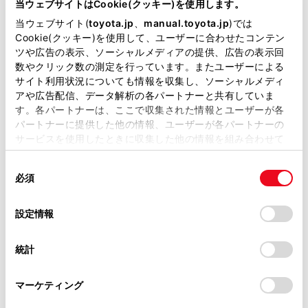
当ウェブサイトはCookie(クッキー)を使用します。
電子キーの電池が消耗していると
掲載している取扱説明書はお客様の年式に合致しない場合
当ウェブサイト(
toyota.jp
、
manual.toyota.jp
)では
があります。
次のような状態になります。
Cookie(クッキー)を使用して、ユーザーに合わせたコンテン
ツや広告の表示、ソーシャルメディアの提供、広告の表示回
取扱説明書は、弊社が著作権その他の知的財産権を保有し
スマートエントリー＆スタートシステム・
数やクリック数の測定を行っています。またユーザーによる
ます。弊社の許可なく、取扱説明書の一部または全部を、
ワイヤレス機能が作動しない
サイト利用状況についても情報を収集し、ソーシャルメディ
複製、複写、改変もしくは配信等することはできません。
アや広告配信、データ解析の各パートナーと共有していま
作動距離が短くなる
す。各パートナーは、ここで収集された情報とユーザーが各
当サイトの利用、または利用できなかったことにより万一
パートナーに提供した他の情報、ユーザーが各パートナーの
損害が生じても、弊社は一切責任を負いません。
サービスを使用したときに収集した他の情報を組み合わせて
掲載内容は予告なく変更、またはサービスを中止すること
使用することがあります。当ウェブサイトの使用を続行する
事前に準備するもの
があります。
同
とCookie(クッキー)に同意したこととなります。
必須
意
当サイト（取扱説明書）では、利便性向上のためにお客様
の
「すべてのCookieを許可」をクリックすることで、お客様の
電池を交換するには
の閲覧履歴、検索履歴を保持しています。削除を希望され
選
デバイスにすべてのCookie(クッキー)が保存されることに同
設定情報
る方は、当社のお客様相談窓口（0800-700-7700）までご
択
意したことになります。Cookie(クッキー)のオプトアウト、
連絡ください。
設定の変更、同意を撤回したりするにあたっては、当社の
統計
「
Cookie（クッキー）情報の取り扱いについて
お車に関するお問い合わせ・ご相談は
」をご覧くだ
さい。
https://toyota.jp/faq/?
マーケティング
site_domain=default#otoiawase
までお願いします。