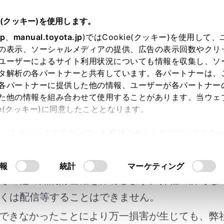
e(クッキー)を使用します。
T-Connect
T-Connectのサービス概要
jp
、
manual.toyota.jp
)ではCookie(クッキー)を使用して
の表示、ソーシャルメディアの提供、広告の表示回数やクリ
通信に関する留意事項
ユーザーによるサイト利用状況についても情報を収集し、ソ
タ解析の各パートナーと共有しています。各パートナーは、
各パートナーに提供した他の情報、ユーザーが各パートナー
た他の情報を組み合わせて使用することがあります。当ウェ
ie(クッキー)に同意したこととなります。
ctを利用するには、別途利用手続きをしていただく必要があります。
許可」をクリックすることで、お客様のデバイスにすべてのCook
明書及び補足資料、正誤表等が掲載されているわ
意したことになります。Cookie(クッキー)のオプトアウト
るにあたっては、当社の「
Cookie（クッキー）情報の取り
利用するため注意すること
客様の年式に合致しない場合があります。
報
統計
マーケティング
その他の知的財産権を保有します。弊社の許可な
について
くは配信等することはできません。
できなかったことにより万一損害が生じても、弊
ール（DCM）について