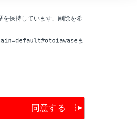
歴を保持しています。削除を希
。
main=default#otoiawase
ま
は役に立ちましたか？
はい
いいえ
同意する