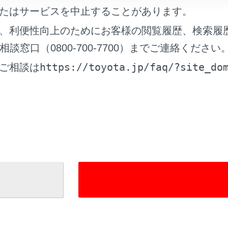
たはサービスを中止することがあります。
信時の留意事項
、利便性向上のためにお客様の閲覧履歴、検索履
窓口（0800-700-7700）までご連絡ください
https://toyota.jp/faq/?site_do
ご相談は
れているページ
このページ
機能（インターネット）について
画面を操作する
テナンスサービスについて