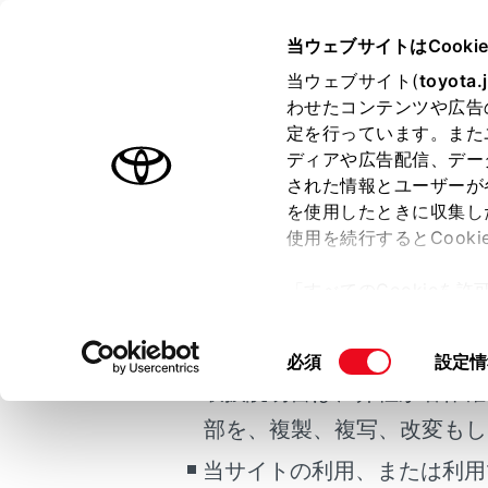
COROLLA SPORT
取扱説明書
当ウェブサイトはCooki
マルチメディア
当ウェブサイト(
toyota.
ホーム
わせたコンテンツや広告
データ
定を行っています。また
はじめに
ディアや広告配信、デー
された情報とユーザーが
安全・安心のために
メニュー
を使用したときに収集し
ご利用の条件
走行に関する情報表示
使用を続行するとCook
運転する前に
T-Conne
「すべてのCookieを
運転
当サイトには、全ての取扱説
ー)が保存されることに同
室内装備・機能
更、同意を撤回したりす
安全にご
掲載している取扱説明書はお
同
必須
設定情
マルチメディア
て
」をご覧ください。
意
取扱説明書は、弊社が著作権
お手入れのしかた
通信機器
の
部を、複製、複写、改変もし
万一の場合には
選
択
当サイトの利用、または利用
車両情報
通信モジュ