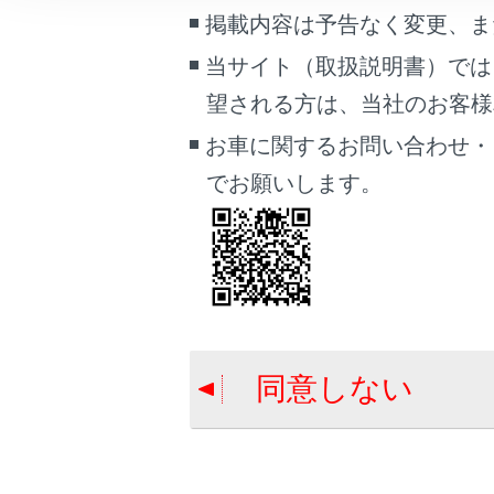
こんなときは
掲載内容は予告なく変更、ま
データ通
当サイト（取扱説明書）では
ブックマーク
望される方は、当社のお客様相談
あとで読む
お車に関するお問い合わせ・
PDFで見る
でお願いします。
車両
マルチメディア
合わせて見ら
Webブラウザ
画面表示設定
Webブラウザ
個人情報の取扱いについて
リモートメン
サイト利用について
同意しない
お問い合わせ