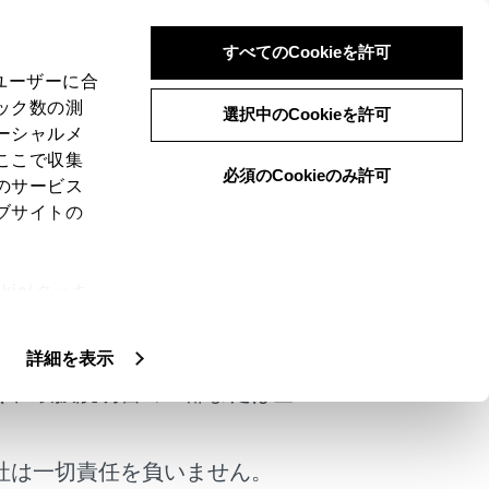
すべてのCookieを許可
、ユーザーに合
ック数の測
選択中のCookieを許可
ーシャルメ
ここで収集
必須のCookieのみ許可
のサービス
ブサイトの
ie(クッキ
けではありません。
、設定の変
扱いについ
詳細を表示
く、取扱説明書の一部または全
社は一切責任を負いません。