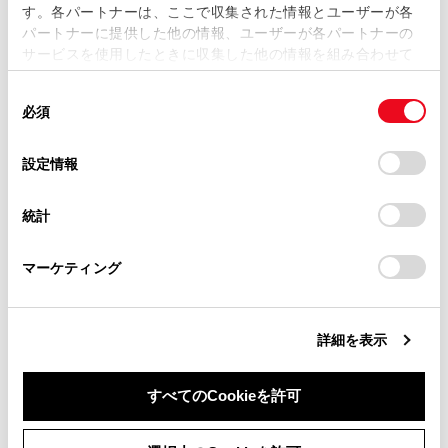
す。各パートナーは、ここで収集された情報とユーザーが各
当サイトの利用、または利用できなかったことにより万一
パートナーに提供した他の情報、ユーザーが各パートナーの
損害が生じても、弊社は一切責任を負いません。
サービスを使用したときに収集した他の情報を組み合わせて
掲載内容は予告なく変更、またはサービスを中止すること
使用することがあります。当ウェブサイトの使用を続行する
があります。
同
とCookie(クッキー)に同意したこととなります。
必須
意
当サイト（取扱説明書）では、利便性向上のためにお客様
の
「すべてのCookieを許可」をクリックすることで、お客様の
の閲覧履歴、検索履歴を保持しています。削除を希望され
合わせて見られているページ
選
デバイスにすべてのCookie(クッキー)が保存されることに同
設定情報
る方は、当社のお客様相談窓口（0800-700-7700）までご
択
意したことになります。Cookie(クッキー)のオプトアウト、
連絡ください。
設定の変更、同意を撤回したりするにあたっては、当社の
クルーズコントロール
統計
「
Cookie（クッキー）情報の取り扱いについて
お車に関するお問い合わせ・ご相談は
」をご覧くだ
Toyota Safety Sense
さい。
https://toyota.jp/faq/?
マーケティング
site_domain=default#otoiawase
までお願いします。
運転を補助する装置
詳細を表示
このページは役に立ちましたか？
すべてのCookieを許可
同意しない
同意する
はい
いいえ