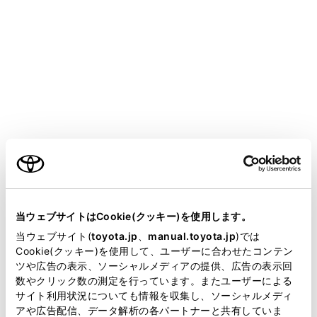
YARIS HEV
取扱説明書
運転
運転支援装置について
LTA（レーントレーシングアシ
スト）
ご利用の条件
メニュー
当サイトには、全ての取扱説明書及び補足資料、正誤表等
が掲載されているわけではありません。
当ウェブサイトはCookie(クッキー)を使用します。
LTAの機能
掲載している取扱説明書はお客様の年式に合致しない場合
当ウェブサイト(
toyota.jp
、
manual.toyota.jp
)では
があります。
Cookie(クッキー)を使用して、ユーザーに合わせたコンテン
ツや広告の表示、ソーシャルメディアの提供、広告の表示回
システムのON/OFFを変更する
取扱説明書は、弊社が著作権その他の知的財産権を保有し
数やクリック数の測定を行っています。またユーザーによる
ます。弊社の許可なく、取扱説明書の一部または全部を、
サイト利用状況についても情報を収集し、ソーシャルメディ
複製、複写、改変もしくは配信等することはできません。
アや広告配信、データ解析の各パートナーと共有していま
ディスプレイ表示とシステムの作動状況