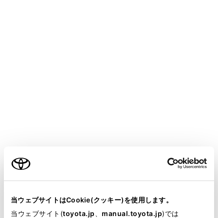
YARIS
取扱説明書
万一の場合には
緊急時の対処法
助手席ターンチルトシート
が
車外に出た状態で回転できない
ときは
メニュー
万一、助手席ターンチルトシートが回転できなくなった
ご利用の条件
ときは、助手席ドアを閉めることができません。
その場合は、トヨタ販売店または専門業者に、「助手席
当サイトには、全ての取扱説明書及び補足資料、正誤表等
ターンチルトシートを回転できるようにするには」
が掲載されているわけではありません。
当ウェブサイトはCookie(クッキー)を使用します。
（→
助手席ターンチルトシートを回転できるようにす
掲載している取扱説明書はお客様の年式に合致しない場合
当ウェブサイト(
toyota.jp
、
manual.toyota.jp
)では