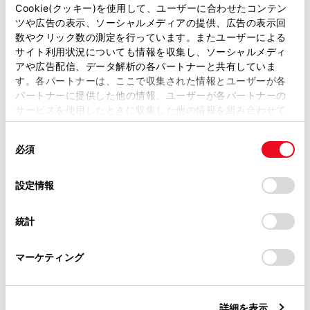
るには
）の操作をご依頼ください。
があります。
Cookie(クッキー)を使用して、ユーザーに合わせたコンテン
ツや広告の表示、ソーシャルメディアの提供、広告の表示回
取扱説明書は、弊社が著作権その他の知的財産権を保有し
数やクリック数の測定を行っています。またユーザーによる
ます。弊社の許可なく、取扱説明書の一部または全部を、
使用工具について
サイト利用状況についても情報を収集し、ソーシャルメディ
複製、複写、改変もしくは配信等することはできません。
アや広告配信、データ解析の各パートナーと共有していま
す。各パートナーは、ここで収集された情報とユーザーが各
当サイトの利用、または利用できなかったことにより万一
助手席ターンチルトシートを回転させる前に
パートナーに提供した他の情報、ユーザーが各パートナーの
損害が生じても、弊社は一切責任を負いません。
サービスを使用したときに収集した他の情報を組み合わせて
掲載内容は予告なく変更、またはサービスを中止すること
使用することがあります。当ウェブサイトの使用を続行する
助手席ターンチルトシートを回転できるように
があります。
同
とCookie(クッキー)に同意したこととなります。
するには
必須
意
当サイト（取扱説明書）では、利便性向上のためにお客様
の
「すべてのCookieを許可」をクリックすることで、お客様の
の閲覧履歴、検索履歴を保持しています。削除を希望され
選
デバイスにすべてのCookie(クッキー)が保存されることに同
設定情報
る方は、当社のお客様相談窓口（0800-700-7700）までご
択
意したことになります。Cookie(クッキー)のオプトアウト、
連絡ください。
設定の変更、同意を撤回したりするにあたっては、当社の
統計
「
Cookie（クッキー）情報の取り扱いについて
お車に関するお問い合わせ・ご相談は
」をご覧くだ
さい。
https://toyota.jp/faq/?
合わせて見られているページ
マーケティング
site_domain=default#otoiawase
までお願いします。
警告メッセージが表示されたときは
詳細を表示
車中泊が必要なときは