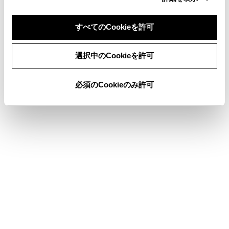
警告灯がついたときは
すべてのCookieを許可
同意しない
同意する
選択中のCookieを許可
このページは役に立ちましたか？
必須のCookieのみ許可
はい
いいえ
ブックマーク
あとで読む
個人情報の取扱いについて
サイト利用について