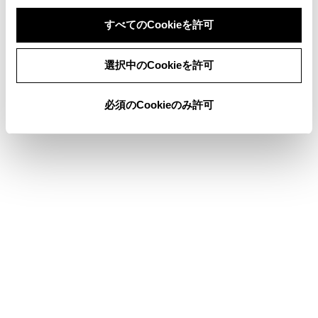
すべてのCookieを許可
同意しない
同意する
選択中のCookieを許可
このページは役に立ちましたか？
必須のCookieのみ許可
はい
いいえ
ブックマーク
あとで読む
個人情報の取扱いについて
サイト利用について
お問い合わせ