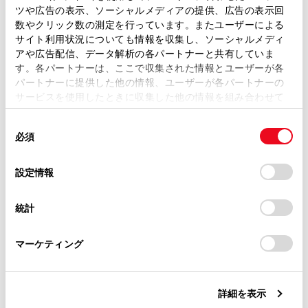
Bluetooth機器を追加登録する
ツや広告の表示、ソーシャルメディアの提供、広告の表示回
取扱説明書は、弊社が著作権その他の知的財産権を保有し
数やクリック数の測定を行っています。またユーザーによる
ます。弊社の許可なく、取扱説明書の一部または全部を、
Bluetooth機器の登録を削除する
サイト利用状況についても情報を収集し、ソーシャルメディ
複製、複写、改変もしくは配信等することはできません。
アや広告配信、データ解析の各パートナーと共有していま
す。各パートナーは、ここで収集された情報とユーザーが各
当サイトの利用、または利用できなかったことにより万一
本機の詳細設定を確認・設定する
パートナーに提供した他の情報、ユーザーが各パートナーの
損害が生じても、弊社は一切責任を負いません。
サービスを使用したときに収集した他の情報を組み合わせて
掲載内容は予告なく変更、またはサービスを中止すること
使用することがあります。当ウェブサイトの使用を続行する
Bluetoothの仕様、対応プロファイルについて
があります。
同
とCookie(クッキー)に同意したこととなります。
必須
意
当サイト（取扱説明書）では、利便性向上のためにお客様
の
「すべてのCookieを許可」をクリックすることで、お客様の
の閲覧履歴、検索履歴を保持しています。削除を希望され
選
デバイスにすべてのCookie(クッキー)が保存されることに同
設定情報
る方は、当社のお客様相談窓口（0800-700-7700）までご
択
意したことになります。Cookie(クッキー)のオプトアウト、
連絡ください。
設定の変更、同意を撤回したりするにあたっては、当社の
統計
「
Cookie（クッキー）情報の取り扱いについて
お車に関するお問い合わせ・ご相談は
」をご覧くだ
合わせて見られているページ
さい。
https://toyota.jp/faq/?
マーケティング
site_domain=default#otoiawase
までお願いします。
Apple CarPlay/Android Auto
Bluetooth機器を接続する
詳細を表示
SmartDeviceLink™ Apps