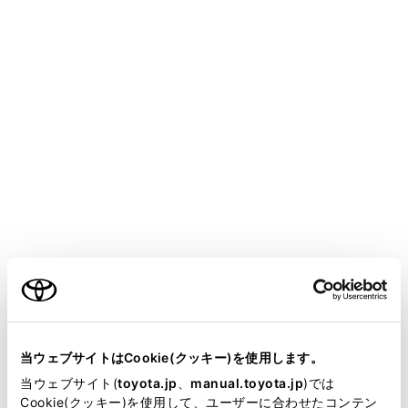
YARIS HEV
取扱説明書
マルチメディア
本機の操作
ネットワークの設定
Bluetoothの設定をする
メニュー
使用する機器の選択や、電話機の情報を変更することが
できます。
ご利用の条件
Bluetoothの各種設定をする
当サイトには、全ての取扱説明書及び補足資料、正誤表等
が掲載されているわけではありません。
当ウェブサイトはCookie(クッキー)を使用します。
使用するBluetooth機器を選択する
掲載している取扱説明書はお客様の年式に合致しない場合
当ウェブサイト(
toyota.jp
、
manual.toyota.jp
)では
があります。
Cookie(クッキー)を使用して、ユーザーに合わせたコンテン