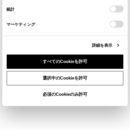
連絡ください。
設定の変更、同意を撤回したりするにあたっては、当社の
手動制御に切りかえるには
統計
「
Cookie（クッキー）情報の取り扱いについて
お車に関するお問い合わせ・ご相談は
」をご覧くだ
さい。
https://toyota.jp/faq/?
一時的なロービームへの切りかえ
マーケティング
site_domain=default#otoiawase
までお願いします。
詳細を表示
すべてのCookieを許可
合わせて見られているページ
同意しない
同意する
選択中のCookieを許可
ランプスイッチ
クルーズコントロール
必須のCookieのみ許可
ワイパー＆ウォッシャー（フロント）