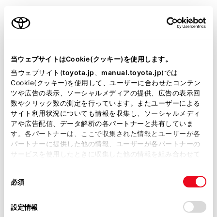
安全にお使いいただくために
ご利用の条件
アダプティブハイビームシステムを過信しないで
ください。運転者は常に自らの責任で周囲の状況
当サイトには、全ての取扱説明書及び補足資料、正誤表等
を把握し、安全運転を心がけ、必要に応じて手動
が掲載されているわけではありません。
でハイビームとロービームを切りかえてくださ
当ウェブサイトはCookie(クッキー)を使用します。
い。
掲載している取扱説明書はお客様の年式に合致しない場合
当ウェブサイト(
toyota.jp
、
manual.toyota.jp
)では
があります。
Cookie(クッキー)を使用して、ユーザーに合わせたコンテン
アダプティブハイビームシステムの誤作動を
ツや広告の表示、ソーシャルメディアの提供、広告の表示回
取扱説明書は、弊社が著作権その他の知的財産権を保有し
防ぐために
数やクリック数の測定を行っています。またユーザーによる
ます。弊社の許可なく、取扱説明書の一部または全部を、
サイト利用状況についても情報を収集し、ソーシャルメディ
複製、複写、改変もしくは配信等することはできません。
システムをOFFにする必要があるとき：→
システ
アや広告配信、データ解析の各パートナーと共有していま
ムをOFFにする必要があるとき
す。各パートナーは、ここで収集された情報とユーザーが各
当サイトの利用、または利用できなかったことにより万一
パートナーに提供した他の情報、ユーザーが各パートナーの
損害が生じても、弊社は一切責任を負いません。
サービスを使用したときに収集した他の情報を組み合わせて
掲載内容は予告なく変更、またはサービスを中止すること
使用することがあります。当ウェブサイトの使用を続行する
があります。
システムの制御
同
とCookie(クッキー)に同意したこととなります。
必須
意
当サイト（取扱説明書）では、利便性向上のためにお客様
の
「すべてのCookieを許可」をクリックすることで、お客様の
の閲覧履歴、検索履歴を保持しています。削除を希望され
アダプティブハイビームシステムを使うには
選
デバイスにすべてのCookie(クッキー)が保存されることに同
設定情報
る方は、当社のお客様相談窓口（0800-700-7700）までご
択
意したことになります。Cookie(クッキー)のオプトアウト、