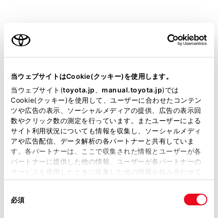
RAV4
取扱説明書
ご利用の条件
当サイトには、全ての取扱説明書及び補足資料、正誤表等
ビジュアル検索
さくいん検索
よくある
が掲載されているわけではありません。
当ウェブサイトはCookie(クッキー)を使用します。
お問い合わせ
掲載している取扱説明書はお客様の年式に合致しない場合
当ウェブサイト(
toyota.jp
、
manual.toyota.jp
)では
があります。
Cookie(クッキー)を使用して、ユーザーに合わせたコンテン
緊急対応一覧
警告灯/表示灯一覧
ツや広告の表示、ソーシャルメディアの提供、広告の表示回
取扱説明書は、弊社が著作権その他の知的財産権を保有し
数やクリック数の測定を行っています。またユーザーによる
ます。弊社の許可なく、取扱説明書の一部または全部を、
サイト利用状況についても情報を収集し、ソーシャルメディ
複製、複写、改変もしくは配信等することはできません。
アや広告配信、データ解析の各パートナーと共有していま
閲覧履歴
す。各パートナーは、ここで収集された情報とユーザーが各
当サイトの利用、または利用できなかったことにより万一
パートナーに提供した他の情報、ユーザーが各パートナーの
損害が生じても、弊社は一切責任を負いません。
サービスを使用したときに収集した他の情報を組み合わせて
履歴がありません
掲載内容は予告なく変更、またはサービスを中止すること
使用することがあります。当ウェブサイトの使用を続行する
があります。
同
とCookie(クッキー)に同意したこととなります。
必須
意
当サイト（取扱説明書）では、利便性向上のためにお客様
の
「すべてのCookieを許可」をクリックすることで、お客様の
の閲覧履歴、検索履歴を保持しています。削除を希望され