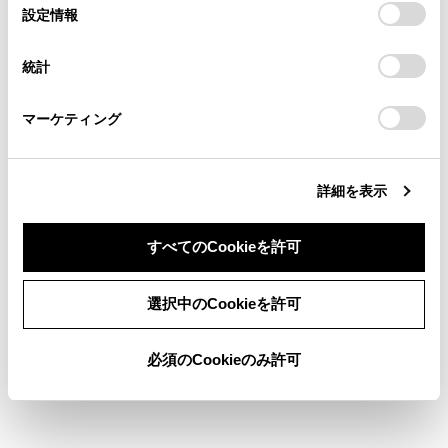
選
デバイスにすべてのCookie(クッキー)が保存されることに同
設定情報
る方は、当社のお客様相談窓口（0800-700-7700）までご
択
検索履歴
意したことになります。Cookie(クッキー)のオプトアウト、
連絡ください。
設定の変更、同意を撤回したりするにあたっては、当社の
統計
「
Cookie（クッキー）情報の取り扱いについて
お車に関するお問い合わせ・ご相談は
」をご覧くだ
履歴がありません
さい。
https://toyota.jp/faq/?
マーケティング
site_domain=default#otoiawase
までお願いします。
詳細を表示
ブックマーク
あとで読む
すべてのCookieを許可
個人情報の取扱いについて
同意しない
同意する
サイト利用について
選択中のCookieを許可
お問い合わせ
©1995-2026 TOYOTA MOTOR CORPORATION. ALL RIGHTS RESERVED.
必須のCookieのみ許可