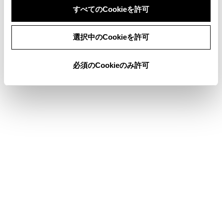
すべてのCookieを許可
迂回エリアを登録する
同意しない
同意する
選択中のCookieを許可
迂回エリアを編集する
必須のCookieのみ許可
迂回エリアを削除する
合わせて見られているページ
各ソースの音を調整する
Bluetooth®機器を設定する
ドライバーの切りかえや登録をする