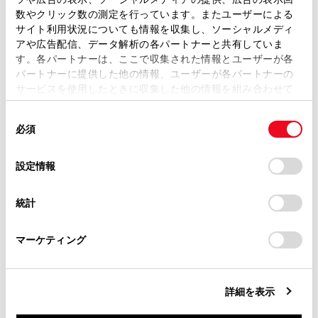
取扱説明書は、弊社が著作権その他の知的財産権を保有し
数やクリック数の測定を行っています。またユーザーによる
ます。弊社の許可なく、取扱説明書の一部または全部を、
サイト利用状況についても情報を収集し、ソーシャルメディ
複製、複写、改変もしくは配信等することはできません。
アや広告配信、データ解析の各パートナーと共有していま
す。各パートナーは、ここで収集された情報とユーザーが各
当サイトの利用、または利用できなかったことにより万一
[‍ETC料金表示‍]
パートナーに提供した他の情報、ユーザーが各パートナーの
損害が生じても、弊社は一切責任を負いません。
サービスを使用したときに収集した他の情報を組み合わせて
掲載内容は予告なく変更、またはサービスを中止すること
使用することがあります。当ウェブサイトの使用を続行する
があります。
同
とCookie(クッキー)に同意したこととなります。
必須
意
当サイト（取扱説明書）では、利便性向上のためにお客様
関連リンク
の
「すべてのCookieを許可」をクリックすることで、お客様の
の閲覧履歴、検索履歴を保持しています。削除を希望され
選
デバイスにすべてのCookie(クッキー)が保存されることに同
設定情報
る方は、当社のお客様相談窓口（0800-700-7700）までご
迂回エリアの設定
択
意したことになります。Cookie(クッキー)のオプトアウト、
連絡ください。
設定の変更、同意を撤回したりするにあたっては、当社の
検索結果リスト画面の見方
統計
「
Cookie（クッキー）情報の取り扱いについて
お車に関するお問い合わせ・ご相談は
」をご覧くだ
全ルート図表示画面の見方
さい。
https://toyota.jp/faq/?
マーケティング
site_domain=default#otoiawase
までお願いします。
詳細を表示
迂回エリアの設定