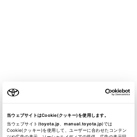
設定項目
[‍迂回エリア‍]
[‍新旧ルート比較表示‍]
[‍バッテリー低下時充電施設の表示‍]
ご利用の条件
当サイトには、全ての取扱説明書及び補足資料、正誤表等
が掲載されているわけではありません。
当ウェブサイトはCookie(クッキー)を使用します。
[‍残量低下時ガソリンスタンド表示‍]
掲載している取扱説明書はお客様の年式に合致しない場合
当ウェブサイト(
toyota.jp
、
manual.toyota.jp
)では
があります。
Cookie(クッキー)を使用して、ユーザーに合わせたコンテン
[‍燃料低下時水素ステーションの表示‍]
ツや広告の表示、ソーシャルメディアの提供、広告の表示回