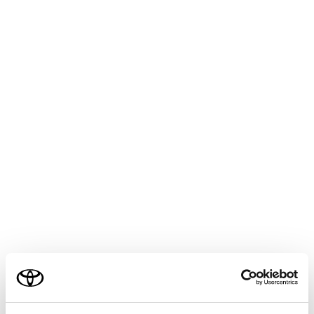
LAND CRUISER
取扱説明書
万一の場合には
緊急時の対処法
けん引について
メニュー
けん引は、できるだけトヨタ販売店または専門業者にご
依頼ください。
その場合は、レッカー車または、車両運搬車を使用する
ことをおすすめします。
注意
長い下り坂でけん引するときは