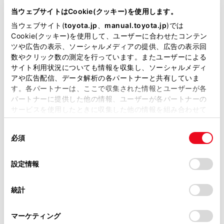
当ウェブサイトはCookie(クッキー)を使用します。
レッカー車または、車両運搬車でけん引してくだ
さい。他車にけん引してもらうと、ブレーキが過
当ウェブサイト(
toyota.jp
、
manual.toyota.jp
)では
ご利用の条件
Cookie(クッキー)を使用して、ユーザーに合わせたコンテン
熱し効きが悪くなるおそれがあります。
ツや広告の表示、ソーシャルメディアの提供、広告の表示回
数やクリック数の測定を行っています。またユーザーによる
当サイトには、全ての取扱説明書及び補足資料、正誤表等
サイト利用状況についても情報を収集し、ソーシャルメディ
が掲載されているわけではありません。
アや広告配信、データ解析の各パートナーと共有していま
けん引の前に販売店への連絡が必要な状況
す。各パートナーは、ここで収集された情報とユーザーが各
掲載している取扱説明書はお客様の年式に合致しない場合
パートナーに提供した他の情報、ユーザーが各パートナーの
があります。
レッカー車でけん引するとき
サービスを使用したときに収集した他の情報を組み合わせて
使用することがあります。当ウェブサイトの使用を続行する
取扱説明書は、弊社が著作権その他の知的財産権を保有し
同
とCookie(クッキー)に同意したこととなります。
ます。弊社の許可なく、取扱説明書の一部または全部を、
車両運搬車を使用するとき
必須
意
複製、複写、改変もしくは配信等することはできません。
の
「すべてのCookieを許可」をクリックすることで、お客様の
当サイトの利用、または利用できなかったことにより万一
他車にけん引してもらうとき
選
デバイスにすべてのCookie(クッキー)が保存されることに同
設定情報
損害が生じても、弊社は一切責任を負いません。
択
意したことになります。Cookie(クッキー)のオプトアウト、
設定の変更、同意を撤回したりするにあたっては、当社の
掲載内容は予告なく変更、またはサービスを中止すること
統計
「
Cookie（クッキー）情報の取り扱いについて
」をご覧くだ
があります。
さい。
マーケティング