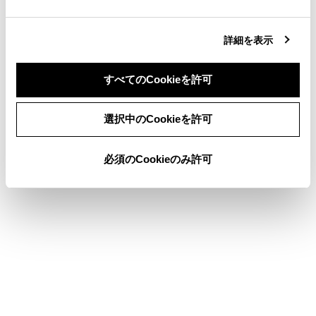
同意しない
同意する
合わせて見られているページ
詳細を表示
電子キー、または指紋認証システムが正常に働かないときは
すべてのCookieを許可
エンジンがかからないときは
警告灯がついたときは
選択中のCookieを許可
必須のCookieのみ許可
このページは役に立ちましたか？
はい
いいえ