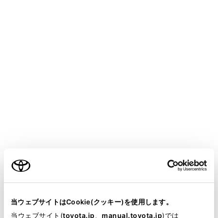
LAND CRUISER
取扱説明書
マルチメディア
本機の操作
ネットワークの設定
Bluetooth 機器を接続する
メニュー
ハンズフリーやBluetooth オーディオを使用するために
は、携帯電話／ポータブル機を本機に登録する必要があ
ります。登録完了後は、本機を起動するたびに自動で
Bluetooth 接続します。
Apple CarPlay 接続中のときは、Bluetooth機能は使用
できません。接続されているBluetooth機器は切断され
ます。
当ウェブサイトはCookie(クッキー)を使用します。
当ウェブサイト(
toyota.jp
、
manual.toyota.jp
)では
Android Auto を接続したときは、自動的にBluetooth機