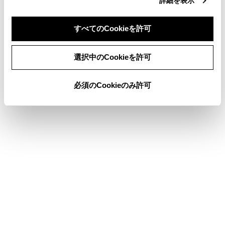
詳細を表示
車両設定を変更する
Wi-Fi®ネットワークに接続する
すべてのCookieを許可
選択中のCookieを許可
このページは役に立ちましたか？
必須のCookieのみ許可
はい
いいえ
ブックマーク
あとで読む
個人情報の取扱いについて
サイト利用について