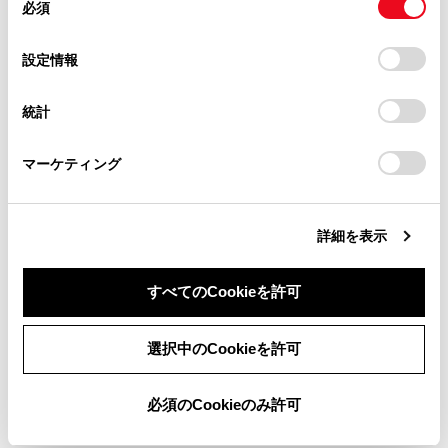
必須
意
アラーム通知
複製、複写、改変もしくは配信等することはできません。
の
「すべてのCookieを許可」をクリックすることで、お客様の
当サイトの利用、または利用できなかったことにより万一
選
デバイスにすべてのCookie(クッキー)が保存されることに同
設定情報
エンジン始動通知
損害が生じても、弊社は一切責任を負いません。
択
意したことになります。Cookie(クッキー)のオプトアウト、
設定の変更、同意を撤回したりするにあたっては、当社の
掲載内容は予告なく変更、またはサービスを中止すること
統計
「
Cookie（クッキー）情報の取り扱いについて
」をご覧くだ
車両の位置追跡
があります。
さい。
マーケティング
警備員の派遣
同意しない
同意する
リモートイモビライザー
詳細を表示
すべてのCookieを許可
選択中のCookieを許可
合わせて見られているページ
必須のCookieのみ許可
リモートスタート（アプリ）