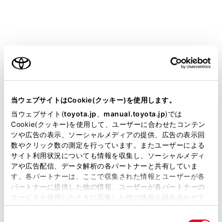
さい。
マイカーサーチ
マイカーサーチ Plus
初期設定の確認・変更
当ウェブサイトはCookie(クッキー)を使用します。
当ウェブサイト(
toyota.jp
、
manual.toyota.jp
)では
うっかり通知
ご利用の条件
Cookie(クッキー)を使用して、ユーザーに合わせたコンテン
ツや広告の表示、ソーシャルメディアの提供、広告の表示回
数やクリック数の測定を行っています。またユーザーによる
リモート確認
当サイトには、全ての取扱説明書及び補足資料、正誤表等
サイト利用状況についても情報を収集し、ソーシャルメディ
が掲載されているわけではありません。
アや広告配信、データ解析の各パートナーと共有していま
リモート操作
す。各パートナーは、ここで収集された情報とユーザーが各
掲載している取扱説明書はお客様の年式に合致しない場合
パートナーに提供した他の情報、ユーザーが各パートナーの
があります。
サービスを使用したときに収集した他の情報を組み合わせて
カーファインダー
使用することがあります。当ウェブサイトの使用を続行する
取扱説明書は、弊社が著作権その他の知的財産権を保有し
同
とCookie(クッキー)に同意したこととなります。
ます。弊社の許可なく、取扱説明書の一部または全部を、