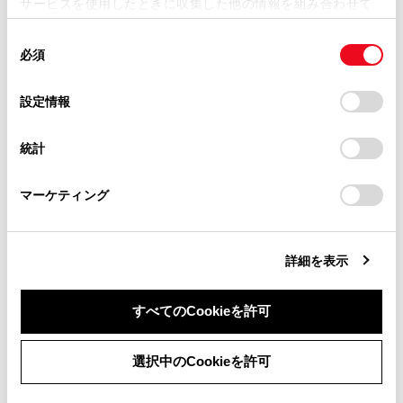
サービスを使用したときに収集した他の情報を組み合わせて
使用することがあります。当ウェブサイトの使用を続行する
取扱説明書は、弊社が著作権その他の知的財産権を保有し
同
とCookie(クッキー)に同意したこととなります。
ます。弊社の許可なく、取扱説明書の一部または全部を、
合わせて見られているページ
必須
意
複製、複写、改変もしくは配信等することはできません。
の
「すべてのCookieを許可」をクリックすることで、お客様の
当サイトの利用、または利用できなかったことにより万一
タイヤについて
選
デバイスにすべてのCookie(クッキー)が保存されることに同
設定情報
損害が生じても、弊社は一切責任を負いません。
択
意したことになります。Cookie(クッキー)のオプトアウト、
AdBlue®（尿素水）の補充（ディーゼル車）
設定の変更、同意を撤回したりするにあたっては、当社の
掲載内容は予告なく変更、またはサービスを中止すること
統計
「
Cookie（クッキー）情報の取り扱いについて
」をご覧くだ
電球（バルブ）の交換
があります。
さい。
マーケティング
同意しない
同意する
このページは役に立ちましたか？
詳細を表示
はい
いいえ
すべてのCookieを許可
選択中のCookieを許可