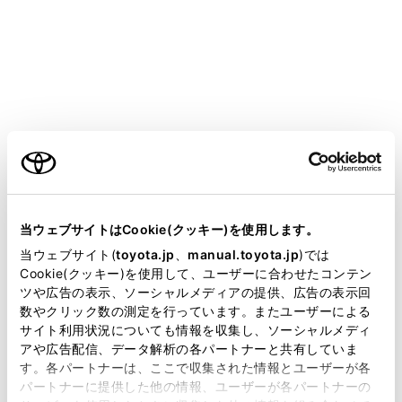
LAND CRUISER
取扱説明書
お手入れのしかた
お手入れのしかた
外装の手入れ
お手入れは、部位や素材にあった適切な方法で実施して
当ウェブサイトはCookie(クッキー)を使用します。
ください。
当ウェブサイト(
toyota.jp
、
manual.toyota.jp
)では
ご利用の条件
Cookie(クッキー)を使用して、ユーザーに合わせたコンテン
ツや広告の表示、ソーシャルメディアの提供、広告の表示回
手入れの作業要領
数やクリック数の測定を行っています。またユーザーによる
当サイトには、全ての取扱説明書及び補足資料、正誤表等
サイト利用状況についても情報を収集し、ソーシャルメディ
が掲載されているわけではありません。
アや広告配信、データ解析の各パートナーと共有していま
す。各パートナーは、ここで収集された情報とユーザーが各
掲載している取扱説明書はお客様の年式に合致しない場合
パートナーに提供した他の情報、ユーザーが各パートナーの
があります。