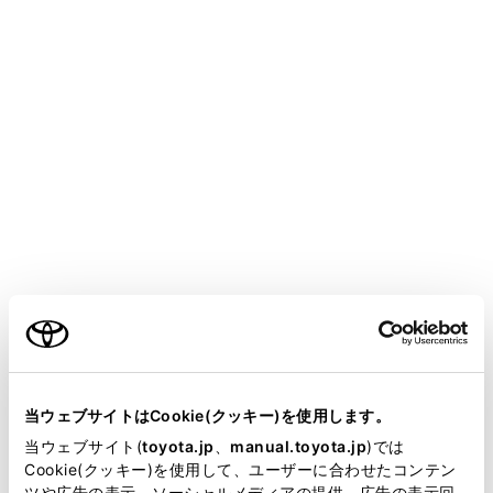
には、その機器名称のスイッチが表示されます。機器に
よっては、表示されないことがあります。
本機で使用できるiPod/iPhone については、「オーディ
オ＆ビジュアルで使用できるメディア／データについ
て」（→
オーディオ＆ビジュアルで使用できるメディ
ア／データについて
）をご覧ください。
Android Auto 接続中のときは、この機能は使用できま
せん。
知識
iPod/iPhone モード中に端子を抜いたり、接
続する機器を抜き差ししたりすると、雑音
が出ることがあります。
当ウェブサイトはCookie(クッキー)を使用します。
当ウェブサイト(
toyota.jp
、
manual.toyota.jp
)では
iPod/iPhone が接続されている状態で、他モ
ご利用の条件
Cookie(クッキー)を使用して、ユーザーに合わせたコンテン
ードからiPod/iPhone モードに切り替えたと
ツや広告の表示、ソーシャルメディアの提供、広告の表示回