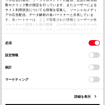
数やクリック数の測定を行っています。またユーザーによる
き、前回、最後に再生していたトラックか
当サイトには、全ての取扱説明書及び補足資料、正誤表等
サイト利用状況についても情報を収集し、ソーシャルメディ
ら再生されます。
が掲載されているわけではありません。
アや広告配信、データ解析の各パートナーと共有していま
す。各パートナーは、ここで収集された情報とユーザーが各
掲載している取扱説明書はお客様の年式に合致しない場合
パートナーに提供した他の情報、ユーザーが各パートナーの
があります。
警告
サービスを使用したときに収集した他の情報を組み合わせて
使用することがあります。当ウェブサイトの使用を続行する
取扱説明書は、弊社が著作権その他の知的財産権を保有し
安全のため、運転者は運転中にiPod/iPhone を
同
とCookie(クッキー)に同意したこととなります。
ます。弊社の許可なく、取扱説明書の一部または全部を、
操作しないでください。
必須
意
複製、複写、改変もしくは配信等することはできません。
の
「すべてのCookieを許可」をクリックすることで、お客様の
当サイトの利用、または利用できなかったことにより万一
選
デバイスにすべてのCookie(クッキー)が保存されることに同
設定情報
損害が生じても、弊社は一切責任を負いません。
択
意したことになります。Cookie(クッキー)のオプトアウト、
注意
設定の変更、同意を撤回したりするにあたっては、当社の
掲載内容は予告なく変更、またはサービスを中止すること
統計
「
Cookie（クッキー）情報の取り扱いについて
」をご覧くだ
があります。
iPod/iPhone を車室内に放置しないでくださ
さい。
い。
マーケティング
炎天下など、車室内が高温となり、故障の原因
同意しない
同意する
となります。
詳細を表示
iPod/iPhone が接続されているときに、
iPod/iPhone の上に乗ったり、物を上に置かな