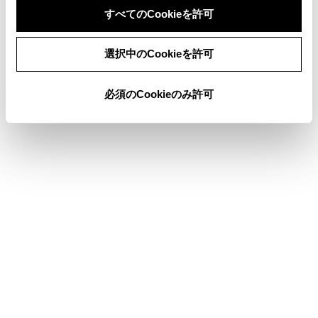
すべてのCookieを許可
いでください。故障の原因になります。
選択中のCookieを許可
iPod/iPhone を再生する
必須のCookieのみ許可
合わせて見られているページ
オーディオ＆ビジュアルで使用できるメディア／データにつ
いて
基本操作をする
ラジオを操作する