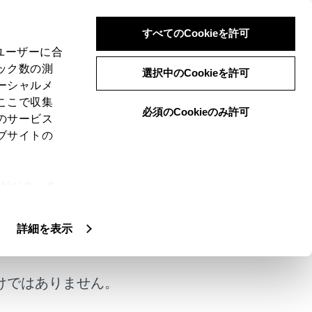
すべてのCookieを許可
、ユーザーに合
ック数の測
る
選択中のCookieを許可
ーシャルメ
ここで収集
必須のCookieのみ許可
のサービス
ブサイトの
きます。
ie(クッキ
、設定の変
扱いについ
詳細を表示
けではありません。