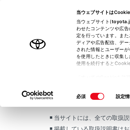
LAND CRUISER
取扱説明書
当ウェブサイトはCooki
マルチメディア
当ウェブサイト(
toyota.
ホーム
わせたコンテンツや広告
スマー
定を行っています。また
はじめに
ディアや広告配信、デー
された情報とユーザーが
安全・安心のために
メニュー
を使用したときに収集し
走行に関する情報表示
使用を続行するとCook
運転する前に
T-Conn
「すべてのCookieを
運転
アドレスは
ー)が保存されることに同
室内装備・機能
更、同意を撤回したりす
ご利用の条件
同
必須
設定情
マルチメディア
て
」をご覧ください。
パソコン
意
お手入れのしかた
の
万一の場合には
選
当サイトには、全ての取扱説
スマホア
択
車両情報
掲載している取扱説明書はお