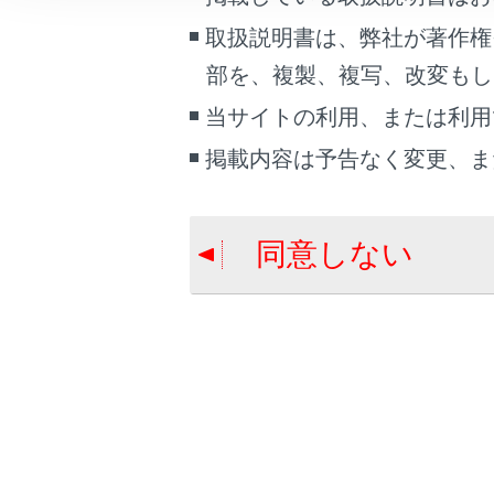
こんなときは
取扱説明書は、弊社が著作権
部を、複製、複写、改変もし
ブックマーク
あとで読む
当サイトの利用、または利用
合わせて見ら
掲載内容は予告なく変更、ま
PDFで見る
リモートスタ
車両
マイカーサーチ
マルチメディア
同意しない
関連情報
利用手続きを
ナビキット
画面表示設定
個人情報の取扱いについて
サイト利用について
お問い合わせ