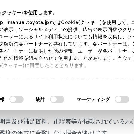
e(クッキー)を使用します。
T-Connect
スマートフォンやパソコンで利用する
jp
、
manual.toyota.jp
)ではCookie(クッキー)を使用して
の表示、ソーシャルメディアの提供、広告の表示回数やクリ
トフォンやパソコンで利用す
ユーザーによるサイト利用状況についても情報を収集し、ソ
タ解析の各パートナーと共有しています。各パートナーは、
各パートナーに提供した他の情報、ユーザーが各パートナー
た他の情報を組み合わせて使用することがあります。当ウェ
ie(クッキー)に同意したこととなります。
ect はパソコンやスマートフォンからも情報確認や各種設定がで
許可」をクリックすることで、お客様のデバイスにすべてのCook
以下をご確認ください。
意したことになります。Cookie(クッキー)のオプトアウト
るにあたっては、当社の「
Cookie（クッキー）情報の取り
報
統計
マーケティング
サイト
明書及び補足資料、正誤表等が掲載されているわ
プリ
客様の年式に合致しない場合があります。