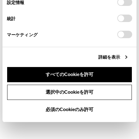
選
デバイスにすべてのCookie(クッキー)が保存されることに同
設定情報
る方は、当社のお客様相談窓口（0800-700-7700）までご
エンジンが停止した状態で使用しないでくださ
択
意したことになります。Cookie(クッキー)のオプトアウト、
連絡ください。
設定の変更、同意を撤回したりするにあたっては、当社の
い。
統計
「
Cookie（クッキー）情報の取り扱いについて
お車に関するお問い合わせ・ご相談は
」をご覧くだ
さい。
https://toyota.jp/faq/?
マーケティング
site_domain=default#otoiawase
までお願いします。
操作スイッチについて
詳細を表示
すべてのCookieを許可
同意しない
同意する
合わせて見られているページ
選択中のCookieを許可
オートエアコン
必須のCookieのみ許可
その他の室内装備
収納装備一覧