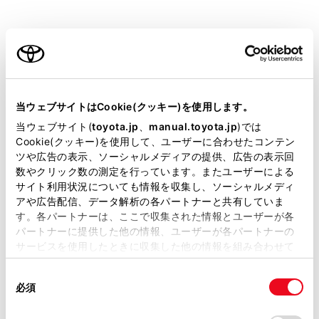
由な方
ご利用の条件
皮膚の弱い方
疲労の激しい方
当サイトには、全ての取扱説明書及び補足資料、正誤表等
が掲載されているわけではありません。
当ウェブサイトはCookie(クッキー)を使用します。
深酒や眠気をさそう薬（睡眠薬・風邪薬など）
掲載している取扱説明書はお客様の年式に合致しない場合
当ウェブサイト(
toyota.jp
、
manual.toyota.jp
)では
を服用された方
があります。
Cookie(クッキー)を使用して、ユーザーに合わせたコンテン
ツや広告の表示、ソーシャルメディアの提供、広告の表示回
取扱説明書は、弊社が著作権その他の知的財産権を保有し
数やクリック数の測定を行っています。またユーザーによる
ます。弊社の許可なく、取扱説明書の一部または全部を、
サイト利用状況についても情報を収集し、ソーシャルメディ
注意
複製、複写、改変もしくは配信等することはできません。
アや広告配信、データ解析の各パートナーと共有していま
す。各パートナーは、ここで収集された情報とユーザーが各
シートヒーターの損傷を防ぐために
当サイトの利用、または利用できなかったことにより万一
パートナーに提供した他の情報、ユーザーが各パートナーの
損害が生じても、弊社は一切責任を負いません。
凹凸のある重量物をシートの上に置いたり、針金
サービスを使用したときに収集した他の情報を組み合わせて
掲載内容は予告なく変更、またはサービスを中止すること
使用することがあります。当ウェブサイトの使用を続行する
や針などの鋭利なものを突き刺したりしないでく
があります。
同
とCookie(クッキー)に同意したこととなります。
ださい。
必須
意
当サイト（取扱説明書）では、利便性向上のためにお客様
の
「すべてのCookieを許可」をクリックすることで、お客様の
バッテリーあがりを防ぐために
の閲覧履歴、検索履歴を保持しています。削除を希望され