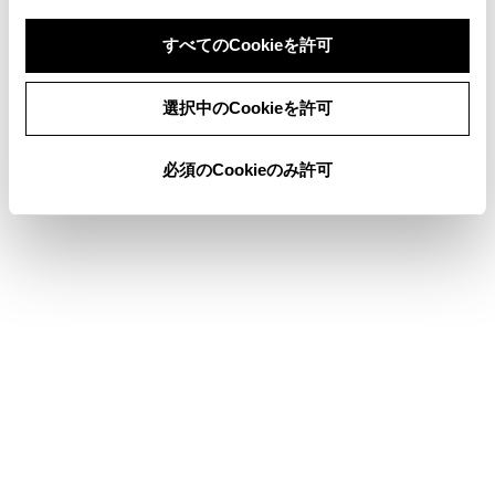
警告灯／表示灯
すべてのCookieを許可
同意しない
同意する
選択中のCookieを許可
このページは役に立ちましたか？
必須のCookieのみ許可
はい
いいえ
ブックマーク
あとで読む
個人情報の取扱いについて
サイト利用について
お問い合わせ