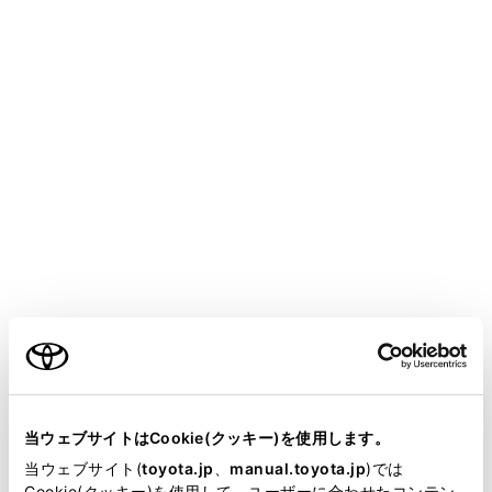
GR 86 2025.08～
取扱説明書
走行に関する情報表示
計器の見方
マルチインフォメーションディ
スプレイ
メニュー
ご利用の条件
ディスプレイの表示／メニューアイコン一覧
当サイトには、全ての取扱説明書及び補足資料、正誤表等
表示を切りかえるには
が掲載されているわけではありません。
当ウェブサイトはCookie(クッキー)を使用します。
掲載している取扱説明書はお客様の年式に合致しない場合
当ウェブサイト(
toyota.jp
、
manual.toyota.jp
)では
ドライブインフォメーション
があります。
Cookie(クッキー)を使用して、ユーザーに合わせたコンテン