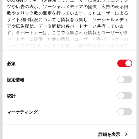
ツや広告の表示、ソーシャルメディアの提供、広告の表示回
取扱説明書は、弊社が著作権その他の知的財産権を保有し
数やクリック数の測定を行っています。またユーザーによる
スポーツインフォメーション
ます。弊社の許可なく、取扱説明書の一部または全部を、
サイト利用状況についても情報を収集し、ソーシャルメディ
複製、複写、改変もしくは配信等することはできません。
アや広告配信、データ解析の各パートナーと共有していま
運転支援機能情報
す。各パートナーは、ここで収集された情報とユーザーが各
当サイトの利用、または利用できなかったことにより万一
パートナーに提供した他の情報、ユーザーが各パートナーの
損害が生じても、弊社は一切責任を負いません。
サービスを使用したときに収集した他の情報を組み合わせて
運転支援機能設定
掲載内容は予告なく変更、またはサービスを中止すること
使用することがあります。当ウェブサイトの使用を続行する
があります。
同
とCookie(クッキー)に同意したこととなります。
必須
意
設定
当サイト（取扱説明書）では、利便性向上のためにお客様
の
「すべてのCookieを許可」をクリックすることで、お客様の
の閲覧履歴、検索履歴を保持しています。削除を希望され
選
デバイスにすべてのCookie(クッキー)が保存されることに同
設定情報
る方は、当社のお客様相談窓口（0800-700-7700）までご
択
意したことになります。Cookie(クッキー)のオプトアウト、
連絡ください。
設定の変更、同意を撤回したりするにあたっては、当社の
統計
「
Cookie（クッキー）情報の取り扱いについて
お車に関するお問い合わせ・ご相談は
」をご覧くだ
さい。
https://toyota.jp/faq/?
マーケティング
site_domain=default#otoiawase
までお願いします。
合わせて見られているページ
計器類
詳細を表示