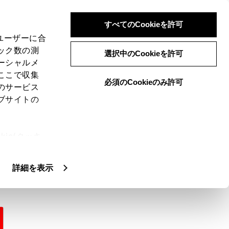
すべてのCookieを許可
、ユーザーに合
ック数の測
選択中のCookieを許可
ーシャルメ
ここで収集
必須のCookieのみ許可
のサービス
ブサイトの
さくいん検索
ie(クッキ
ま
、設定の変
扱いについ
明
詳細を表示
任
警告灯／表示灯一覧