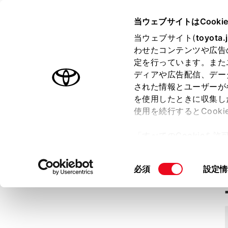
HARRIER ハイブリッド
取扱書
当ウェブサイトはCooki
当ウェブサイト(
toyota.
ホーム
わせたコンテンツや広告
車両
ナビゲーション
定を行っています。また
ディアや広告配信、デー
はじめに
はじめに
された情報とユーザーが
安全・安心のために
クイックガイド
を使用したときに収集し
使用を続行するとCook
走行に関する情報表示
本機の操作
運転する前に
ナビゲーション
「すべてのCookieを
運転
オーディオ＆ビジュ
ー)が保存されることに同
緊急対応の方
更、同意を撤回したりす
室内装備・機能
音声操作システム
同
必須
設定情
て
」をご覧ください。
お手入れのしかた
周辺監視
意
万一の場合には
ハンズフリー
の
選
車両情報
T-Connect
択
こんなときは
ETC2.0システム