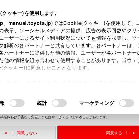
e(クッキー)を使用します。
jp
、
manual.toyota.jp
)ではCookie(クッキー)を使用して
の表示、ソーシャルメディアの提供、広告の表示回数やクリ
ユーザーによるサイト利用状況についても情報を収集し、ソ
タ解析の各パートナーと共有しています。各パートナーは、
各パートナーに提供した他の情報、ユーザーが各パートナー
た他の情報を組み合わせて使用することがあります。当ウェ
ie(クッキー)に同意したこととなります。
ビジュアル検索
ご利用の条件
許可」をクリックすることで、お客様のデバイスにすべてのCook
当サイトには、全ての取扱説明書及び補足資料、正誤表等が掲載されているわけではあり
アル
せん。
意したことになります。Cookie(クッキー)のオプトアウト
掲載している取扱説明書はお客様の年式に合致しない場合があります。
るにあたっては、当社の「
Cookie（クッキー）情報の取り
取扱説明書は、弊社が著作権その他の知的財産権を保有します。弊社の許可なく、取扱説
報
統計
マーケティング
書の一部または全部を、複製、複写、改変もしくは配信等することはできません。
当サイトの利用、または利用できなかったことにより万一損害が生じても、弊社は一切責
を負いません。
緊急対応一覧
掲載内容は予告なく変更、またはサービスを中止することがあります。
同意しない
同意する