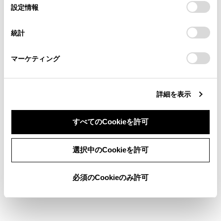
選
デバイスにすべてのCookie(クッキー)が保存されることに同
設定情報
択
意したことになります。Cookie(クッキー)のオプトアウト、
©1995-2023 TOYOTA MOTOR CORPORATION. ALL RIGHTS RESERVED.
設定の変更、同意を撤回したりするにあたっては、当社の
統計
「
Cookie（クッキー）情報の取り扱いについて
」をご覧くだ
さい。
マーケティング
詳細を表示
すべてのCookieを許可
選択中のCookieを許可
必須のCookieのみ許可