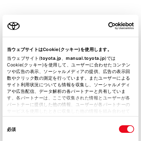
COROLLA CROSS ハイブリッド
取扱書
ビジュアル検索
さくいん検索
当ウェブサイトはCookie(クッキー)を使用します。
当ウェブサイト(
toyota.jp
、
manual.toyota.jp
)では
緊急対応の方
Cookie(クッキー)を使用して、ユーザーに合わせたコンテン
ご利用の条件
ツや広告の表示、ソーシャルメディアの提供、広告の表示回
当サイトには、全ての取扱説明書及び補足資料、正誤表等が掲載されているわけ
数やクリック数の測定を行っています。またユーザーによる
緊急対応一覧
警告灯／表示灯一覧
ではありません。
サイト利用状況についても情報を収集し、ソーシャルメディ
掲載している取扱説明書はお客様の年式に合致しない場合があります。
アや広告配信、データ解析の各パートナーと共有していま
取扱説明書は、弊社が著作権その他の知的財産権を保有します。弊社の許可な
く、取扱説明書の一部または全部を、複製、複写、改変もしくは配信等すること
す。各パートナーは、ここで収集された情報とユーザーが各
はできません。
パートナーに提供した他の情報、ユーザーが各パートナーの
当サイトの利用、または利用できなかったことにより万一損害が生じても、弊社
サービスを使用したときに収集した他の情報を組み合わせて
は一切責任を負いません。
掲載内容は予告なく変更、またはサービスを中止することがあります。
使用することがあります。当ウェブサイトの使用を続行する
個人情報の取り扱いについて
同
とCookie(クッキー)に同意したこととなります。
サイト利用について
必須
意
同意しない
同意する
お問い合わせ
の
「すべてのCookieを許可」をクリックすることで、お客様の