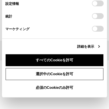
選
デバイスにすべてのCookie(クッキー)が保存されることに同
設定情報
択
検索履歴
意したことになります。Cookie(クッキー)のオプトアウト、
設定の変更、同意を撤回したりするにあたっては、当社の
統計
「
Cookie（クッキー）情報の取り扱いについて
」をご覧くだ
履歴がありません
さい。
マーケティング
詳細を表示
ブックマーク
あとで読む
すべてのCookieを許可
個人情報の取扱いについて
サイト利用について
選択中のCookieを許可
お問い合わせ
©2026 TOYOTA MOTOR CORPORATION
必須のCookieのみ許可