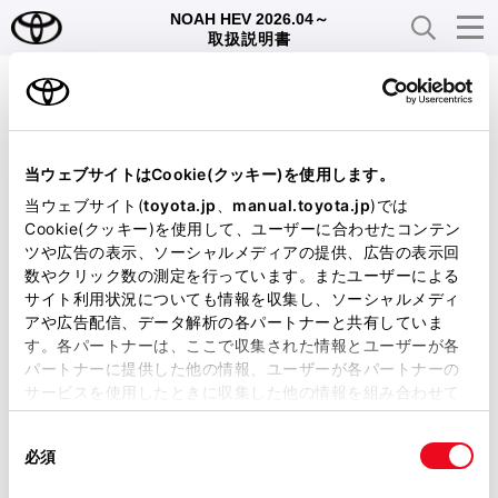
NOAH HEV 2026.04～
取扱説明書
ビジュアル検索
さくいん検索
よくある
当ウェブサイトはCookie(クッキー)を使用します。
お問い合わせ
当ウェブサイト(
toyota.jp
、
manual.toyota.jp
)では
Cookie(クッキー)を使用して、ユーザーに合わせたコンテン
緊急対応一覧
警告灯/表示灯一覧
ツや広告の表示、ソーシャルメディアの提供、広告の表示回
数やクリック数の測定を行っています。またユーザーによる
サイト利用状況についても情報を収集し、ソーシャルメディ
アや広告配信、データ解析の各パートナーと共有していま
閲覧履歴
す。各パートナーは、ここで収集された情報とユーザーが各
パートナーに提供した他の情報、ユーザーが各パートナーの
サービスを使用したときに収集した他の情報を組み合わせて
履歴がありません
使用することがあります。当ウェブサイトの使用を続行する
同
とCookie(クッキー)に同意したこととなります。
必須
意
の
「すべてのCookieを許可」をクリックすることで、お客様の