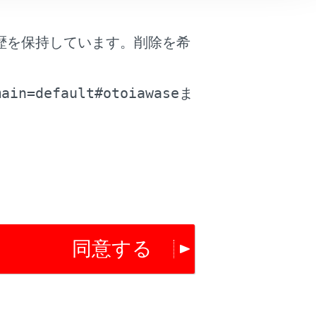
歴を保持しています。削除を希
。
main=default#otoiawase
ま
同意する