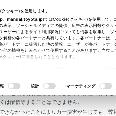
e(クッキー)を使用します。
jp
、
manual.toyota.jp
)ではCookie(クッキー)を使用して
の表示、ソーシャルメディアの提供、広告の表示回数やクリ
ユーザーによるサイト利用状況についても情報を収集し、ソ
タ解析の各パートナーと共有しています。各パートナーは、
各パートナーに提供した他の情報、ユーザーが各パートナー
た他の情報を組み合わせて使用することがあります。当ウェ
ie(クッキー)に同意したこととなります。
ジュアル検索
さくいん検索
許可」をクリックすることで、お客様のデバイスにすべてのCook
明書及び補足資料、正誤表等が掲載されているわ
意したことになります。Cookie(クッキー)のオプトアウト
るにあたっては、当社の「
Cookie（クッキー）情報の取り
緊急対応一覧
客様の年式に合致しない場合があります。
報
統計
マーケティング
その他の知的財産権を保有します。弊社の許可な
くは配信等することはできません。
検索履歴
できなかったことにより万一損害が生じても、弊
せん
履歴があり