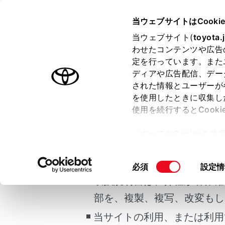
NOAH HEV
取扱説明書
当ウェブサイトはCooki
当ウェブサイト(
toyota.
ホーム
わせたコンテンツや広告
定を行っています。また
はじめに
ディアや広告配信、デー
された情報とユーザーが
安全・安心のために
を使用したときに収集し
ご利用の条件
走行に関する情報表示
使用を続行するとCook
ビ
運転する前に
「すべてのCookieを
運転
当サイトには、全ての取扱説
ー)が保存されることに同
室内装備・機能
更、同意を撤回したりす
掲載している取扱説明書はお
同
必須
設定情
マルチメディア
て
」をご覧ください。
意
取扱説明書は、弊社が著作権
お手入れのしかた
の
部を、複製、複写、改変もし
万一の場合には
閲覧履歴
選
択
当サイトの利用、または利用
車両情報
履歴がありま