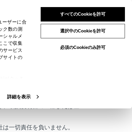
すべてのCookieを許可
、ユーザーに合
ック数の測
選択中のCookieを許可
ーシャルメ
ここで収集
必須のCookieのみ許可
のサービス
ブサイトの
よくある
お問い合わせ
ie(クッキ
けではありません。
、設定の変
扱いについ
警告灯/表示灯一覧
詳細を表示
く、取扱説明書の一部または全
社は一切責任を負いません。
ません