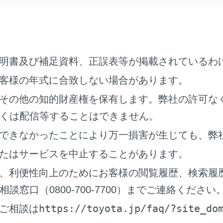
‍®
器の
Wi-Fi
機能をONにします。
ニューの
[‍
‍]
にタッチします。
ューの
[‍Wi-Fi‍]
にタッチします。
明書及び補足資料、正誤表等が掲載されているわ
リアの
[‍Hotspot‍]
をONにします。
客様の年式に合致しない場合があります。
その他の知的財産権を保有します。弊社の許可な
くは配信等することはできません。
できなかったことにより万一損害が生じても、弊
たはサービスを中止することがあります。
ディアシステムの設定によってはメッセージが表示されます。
、利便性向上のためにお客様の閲覧履歴、検索履
‍®
器からマルチメディアシステムの
Wi-Fi
Hotspotに接続します
窓口（0800-700-7700）までご連絡ください
‍®
機器からの接続は、
Wi-Fi
機器に添付の取扱説明書をご覧くだ
https://toyota.jp/faq/?site_do
ご相談は
ワーク名はメインエリアのHotspot下部に表示されます。