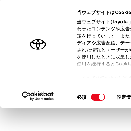
bZ4X
取扱説明書
当ウェブサイトはCooki
マルチメディア
当ウェブサイト(
toyota.
ホーム
‍®
わせたコンテンツや広告
Wi-Fi
定を行っています。また
はじめに
ディアや広告配信、デー
された情報とユーザーが
安全・安心のために
メニュー
を使用したときに収集し
EVシステム
使用を続行するとCook
‍®
走行に関する情報表示
Wi-Fi
Hots
「すべてのCookieを
運転する前に
ー)が保存されることに同
運転
更、同意を撤回したりす
この機能を使用
同
必須
設定情
室内装備・機能
て
」をご覧ください。
意
マルチメディア
知識
の
お手入れのしかた
選
接続可能な
択
万一の場合には