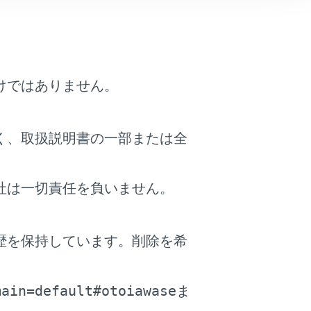
けではありません。
く、取扱説明書の一部または全
社は一切責任を負いません。
画面の案内にしたがって操作してください。
歴を保持しています。削除を希
。
。
さい。
main=default#otoiawase
ま