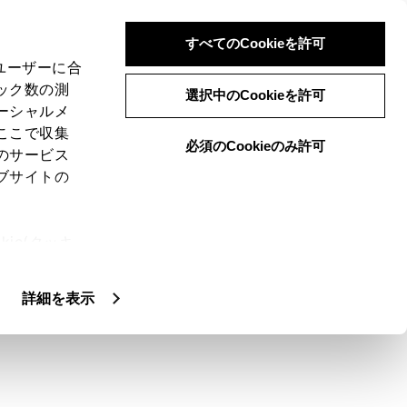
すべてのCookieを許可
、ユーザーに合
ック数の測
選択中のCookieを許可
ーシャルメ
ここで収集
必須のCookieのみ許可
のサービス
ブサイトの
で接続できます。
ie(クッキ
、設定の変
扱いについ
必要です。
詳細を表示