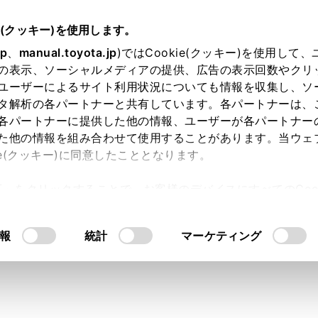
e(クッキー)を使用します。
スマートフォンや通信機器の接続
Wi-Fiネットワークへの接続
jp
、
manual.toyota.jp
)ではCookie(クッキー)を使用して
の表示、ソーシャルメディアの提供、広告の表示回数やクリ
Hotspotに接続する
ユーザーによるサイト利用状況についても情報を収集し、ソ
タ解析の各パートナーと共有しています。各パートナーは、
各パートナーに提供した他の情報、ユーザーが各パートナー
た他の情報を組み合わせて使用することがあります。当ウェ
ie(クッキー)に同意したこととなります。
‍®
‍®
pot機能を使って
Wi-Fi
のアクセスポイントを設定し、
Wi-Fi
機器
許可」をクリックすることで、お客様のデバイスにすべてのCook
意したことになります。Cookie(クッキー)のオプトアウト
るにあたっては、当社の「
Cookie（クッキー）情報の取り
‍®
するには、T-Connectの契約と車内
Wi-Fi
オプションの契約が
報
統計
マーケティング
‍®
Wi-Fi
機器は最大で5台です。