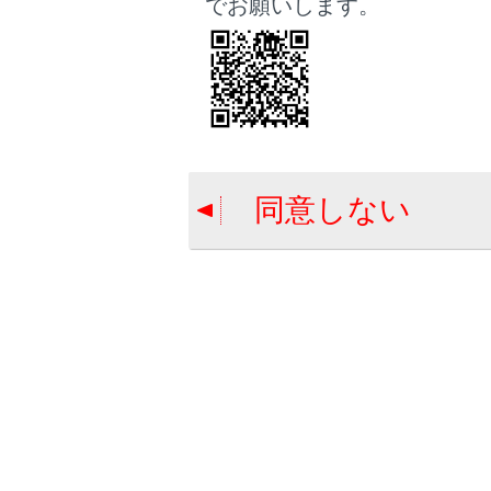
でお願いします。
ネット
ありま
関連リンク
Wi-Fi Hots
T-Connectとは
同意しない
Webブラウ
‍®
Wi-Fi
Ho
‍®
Wi-Fi
Ho