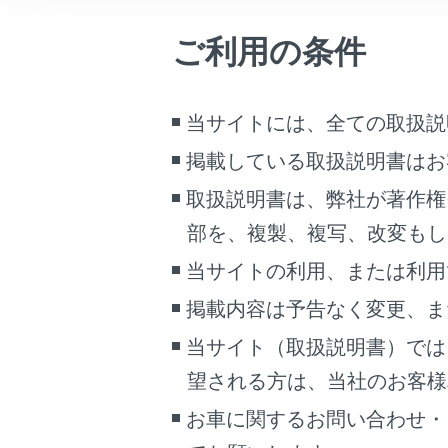
車両情報
‍®
Wi-Fi
機
ご利用の条件
こんなときは
メインメ
サブメニ
ブックマーク
当サイトには、全ての取扱説
メインエ
あとで読む
掲載している取扱説明書はお
PDFで見る
取扱説明書は、弊社が著作権
車両
部を、複製、複写、改変もし
マルチメディア
当サイトの利用、または利用
画面表示設定
掲載内容は予告なく変更、ま
マルチメ
個人情報の取扱いについて
当サイト（取扱説明書）では
‍®
サイト利用について
Wi-Fi
機
望される方は、当社のお客様相談
お問い合わせ
‍®
Wi-Fi
お車に関するお問い合わせ・
ネット