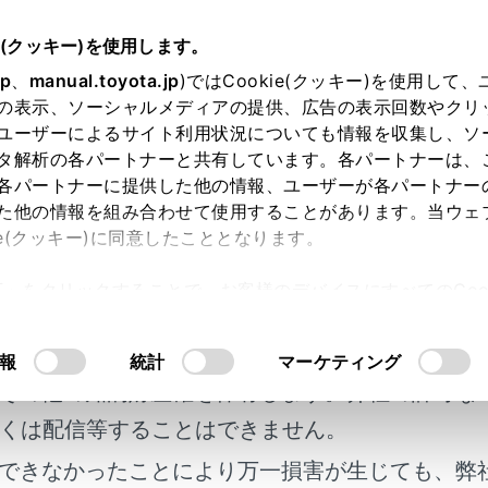
書
e(クッキー)を使用します。
jp
、
manual.toyota.jp
)ではCookie(クッキー)を使用して
の表示、ソーシャルメディアの提供、広告の表示回数やクリ
ユーザーによるサイト利用状況についても情報を収集し、ソ
タ解析の各パートナーと共有しています。各パートナーは、
各パートナーに提供した他の情報、ユーザーが各パートナー
た他の情報を組み合わせて使用することがあります。当ウェ
ie(クッキー)に同意したこととなります。
ジュアル検索
さくいん検索
許可」をクリックすることで、お客様のデバイスにすべてのCook
明書及び補足資料、正誤表等が掲載されているわ
意したことになります。Cookie(クッキー)のオプトアウト
るにあたっては、当社の「
Cookie（クッキー）情報の取り
緊急対応一覧
客様の年式に合致しない場合があります。
報
統計
マーケティング
その他の知的財産権を保有します。弊社の許可な
くは配信等することはできません。
検索履歴
できなかったことにより万一損害が生じても、弊
せん
履歴があり