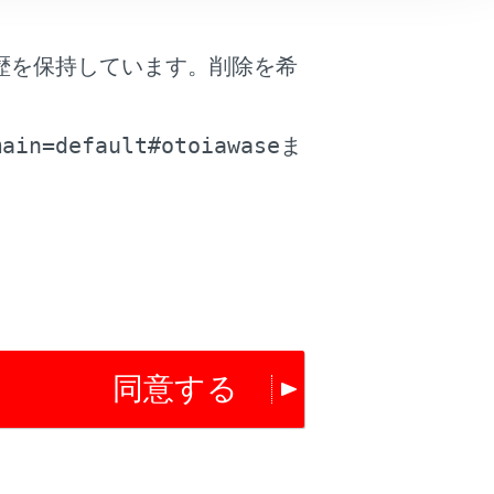
歴を保持しています。削除を希
。
main=default#otoiawase
ま
同意する