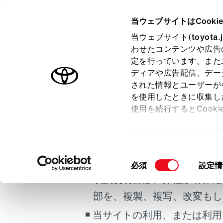
ALPHARD 2025.12～
取扱説明
当ウェブサイトはCooki
当ウェブサイト(
toyota.
ホーム
わせたコンテンツや広告
定を行っています。また
はじめに
ディアや広告配信、デー
された情報とユーザーが
安全・安心のために
を使用したときに収集し
ご利用の条件
走行に関する情報表示
使用を続行するとCook
ビ
運転する前に
「すべてのCookieを
運転
当サイトには、全ての取扱説
ー)が保存されることに同
室内装備・機能
更、同意を撤回したりす
掲載している取扱説明書はお
同
必須
設定情
マルチメディア
て
」をご覧ください。
意
取扱説明書は、弊社が著作権
お手入れのしかた
の
部を、複製、複写、改変もし
万一の場合には
閲覧履歴
選
択
当サイトの利用、または利用
車両情報
履歴がありま