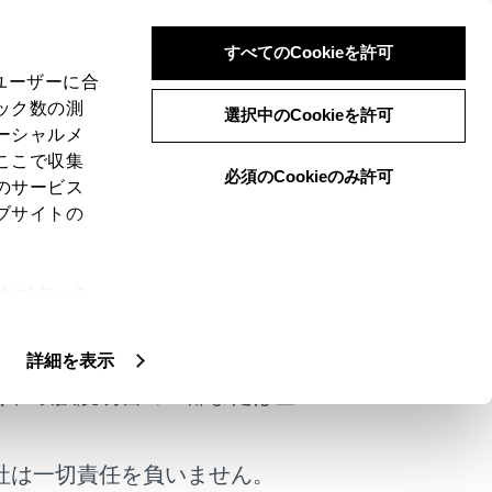
すべてのCookieを許可
、ユーザーに合
ック数の測
選択中のCookieを許可
ーシャルメ
ここで収集
必須のCookieのみ許可
のサービス
ブサイトの
よくある
お問い合わせ
ie(クッキ
けではありません。
、設定の変
扱いについ
警告灯/表示灯一覧
詳細を表示
く、取扱説明書の一部または全
社は一切責任を負いません。
ません