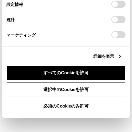
選
デバイスにすべてのCookie(クッキー)が保存されることに同
設定情報
る方は、当社のお客様相談窓口（0800-700-7700）までご
択
検索履歴
意したことになります。Cookie(クッキー)のオプトアウト、
連絡ください。
設定の変更、同意を撤回したりするにあたっては、当社の
統計
「
Cookie（クッキー）情報の取り扱いについて
お車に関するお問い合わせ・ご相談は
」をご覧くだ
履歴がありません
さい。
https://toyota.jp/faq/?
マーケティング
site_domain=default#otoiawase
までお願いします。
詳細を表示
ブックマーク
あとで読む
すべてのCookieを許可
個人情報の取扱いについて
同意しない
同意する
サイト利用について
選択中のCookieを許可
お問い合わせ
©2026 TOYOTA MOTOR CORPORATION
必須のCookieのみ許可