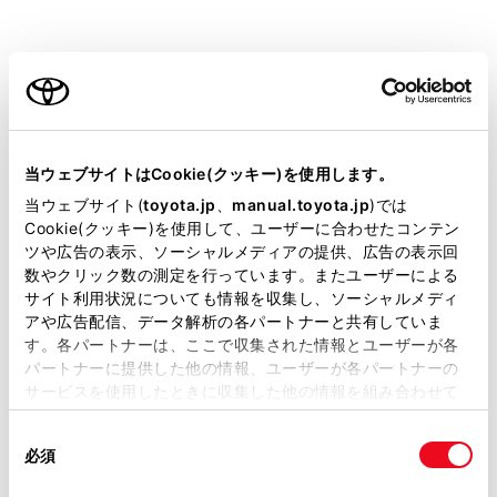
ALPHARD 2026.06～
取扱説明書
ご利用の条件
当サイトには、全ての取扱説明書及び補足資料、正誤表等
ビジュアル検索
さくいん検索
よくある
が掲載されているわけではありません。
当ウェブサイトはCookie(クッキー)を使用します。
お問い合わせ
掲載している取扱説明書はお客様の年式に合致しない場合
当ウェブサイト(
toyota.jp
、
manual.toyota.jp
)では
があります。
Cookie(クッキー)を使用して、ユーザーに合わせたコンテン
緊急対応一覧
警告灯/表示灯一覧
ツや広告の表示、ソーシャルメディアの提供、広告の表示回
取扱説明書は、弊社が著作権その他の知的財産権を保有し
数やクリック数の測定を行っています。またユーザーによる
ます。弊社の許可なく、取扱説明書の一部または全部を、
サイト利用状況についても情報を収集し、ソーシャルメディ
複製、複写、改変もしくは配信等することはできません。
アや広告配信、データ解析の各パートナーと共有していま
閲覧履歴
す。各パートナーは、ここで収集された情報とユーザーが各
当サイトの利用、または利用できなかったことにより万一
パートナーに提供した他の情報、ユーザーが各パートナーの
損害が生じても、弊社は一切責任を負いません。
サービスを使用したときに収集した他の情報を組み合わせて
履歴がありません
掲載内容は予告なく変更、またはサービスを中止すること
使用することがあります。当ウェブサイトの使用を続行する
があります。
同
とCookie(クッキー)に同意したこととなります。
必須
意
当サイト（取扱説明書）では、利便性向上のためにお客様
の
「すべてのCookieを許可」をクリックすることで、お客様の
の閲覧履歴、検索履歴を保持しています。削除を希望され