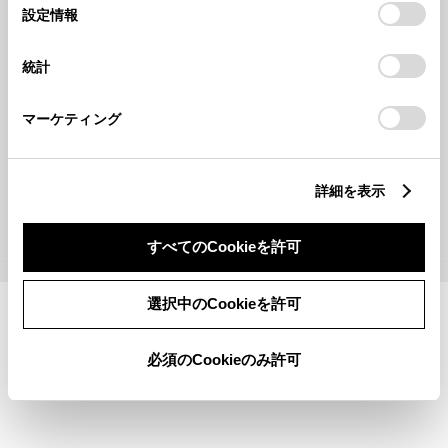
選
デバイスにすべてのCookie(クッキー)が保存されることに同
設定情報
択
意したことになります。Cookie(クッキー)のオプトアウト、
設定の変更、同意を撤回したりするにあたっては、当社の
統計
「
Cookie（クッキー）情報の取り扱いについて
」をご覧くだ
さい。
マーケティング
取扱説明書一覧
詳細を表示
すべてのCookieを許可
©1995-2026 TOYOTA MOTOR CORPORATION. ALL RIGHTS RESERVED.
選択中のCookieを許可
必須のCookieのみ許可