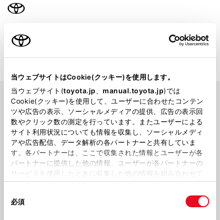
取扱説明書
車種選択に戻る
当ウェブサイトはCookie(クッキー)を使用します。
当ウェブサイト(
toyota.jp
、
manual.toyota.jp
)では
ヴォクシー 助手席リフトアップチルトシ
お問い合わせにつ
Cookie(クッキー)を使用して、ユーザーに合わせたコンテン
ート車
いて
ツや広告の表示、ソーシャルメディアの提供、広告の表示回
数やクリック数の測定を行っています。またユーザーによる
サイト利用状況についても情報を収集し、ソーシャルメディ
アや広告配信、データ解析の各パートナーと共有していま
生産年月
2022年01月～
す。各パートナーは、ここで収集された情報とユーザーが各
パートナーに提供した他の情報、ユーザーが各パートナーの
サービスを使用したときに収集した他の情報を組み合わせて
使用することがあります。当ウェブサイトの使用を続行する
同
とCookie(クッキー)に同意したこととなります。
必須
意
の
「すべてのCookieを許可」をクリックすることで、お客様の