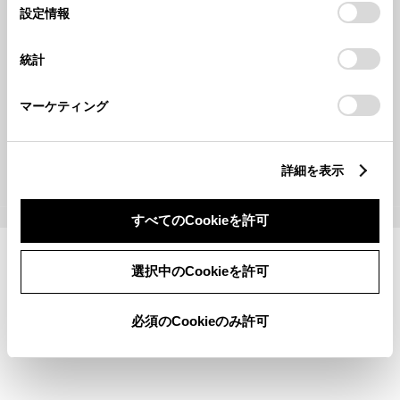
選
デバイスにすべてのCookie(クッキー)が保存されることに同
設定情報
択
意したことになります。Cookie(クッキー)のオプトアウト、
設定の変更、同意を撤回したりするにあたっては、当社の
統計
「
Cookie（クッキー）情報の取り扱いについて
」をご覧くだ
さい。
マーケティング
取扱説明書一覧
詳細を表示
©1995-2026 TOYOTA MOTOR CORPORATION. ALL RIGHTS RESERVED.
すべてのCookieを許可
選択中のCookieを許可
必須のCookieのみ許可