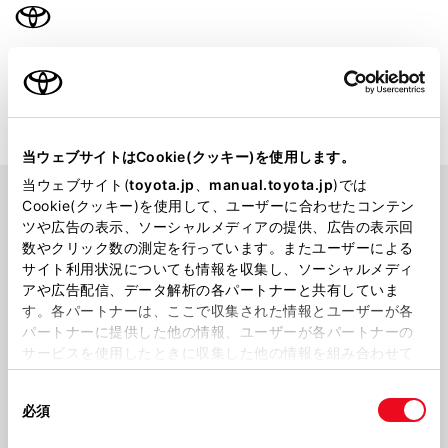
取扱説明書
車種選択に戻る
当ウェブサイトはCookie(クッキー)を使用します。
当ウェブサイト(
toyota.jp
、
manual.toyota.jp
)では
ノア サイドリフトアップチルトシート
お問い合わせについ
Cookie(クッキー)を使用して、ユーザーに合わせたコンテン
車
て
ツや広告の表示、ソーシャルメディアの提供、広告の表示回
数やクリック数の測定を行っています。またユーザーによる
サイト利用状況についても情報を収集し、ソーシャルメディ
アや広告配信、データ解析の各パートナーと共有していま
生産年月
2022年01月～
す。各パートナーは、ここで収集された情報とユーザーが各
パートナーに提供した他の情報、ユーザーが各パートナーの
サービスを使用したときに収集した他の情報を組み合わせて
使用することがあります。当ウェブサイトの使用を続行する
同
とCookie(クッキー)に同意したこととなります。
必須
意
の
「すべてのCookieを許可」をクリックすることで、お客様の