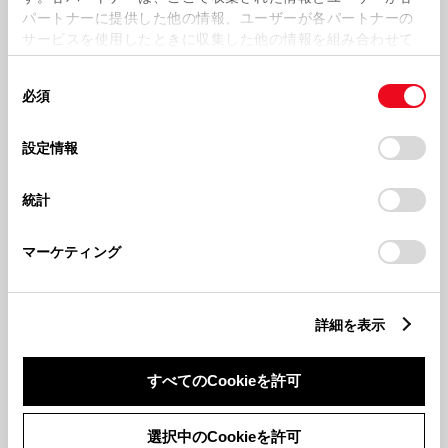
パートナーに提供した他の情報、ユーザーが各パートナーの
サービスを使用したときに収集した他の情報を組み合わせて
使用することがあります。当ウェブサイトの使用を続行する
同
とCookie(クッキー)に同意したこととなります。
必須
意
の
「すべてのCookieを許可」をクリックすることで、お客様の
選
デバイスにすべてのCookie(クッキー)が保存されることに同
設定情報
取扱説明書一覧
択
意したことになります。Cookie(クッキー)のオプトアウト、
設定の変更、同意を撤回したりするにあたっては、当社の
統計
「
Cookie（クッキー）情報の取り扱いについて
」をご覧くだ
さい。
生産年月
マーケティング
2014年11月～2020年11月
詳細を表示
すべてのCookieを許可
選択中のCookieを許可