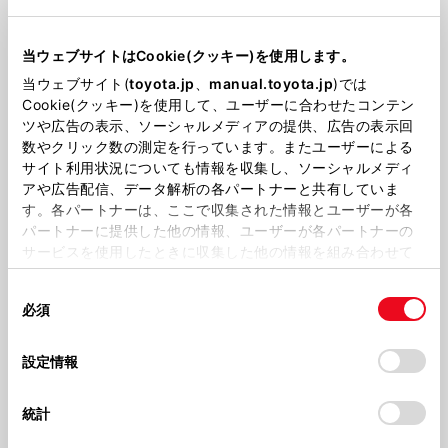
当ウェブサイトはCookie(クッキー)を使用します。
当ウェブサイト(
toyota.jp
、
manual.toyota.jp
)では
Cookie(クッキー)を使用して、ユーザーに合わせたコンテン
ツや広告の表示、ソーシャルメディアの提供、広告の表示回
数やクリック数の測定を行っています。またユーザーによる
取扱説明書一覧
サイト利用状況についても情報を収集し、ソーシャルメディ
アや広告配信、データ解析の各パートナーと共有していま
す。各パートナーは、ここで収集された情報とユーザーが各
パートナーに提供した他の情報、ユーザーが各パートナーの
生産年月
サービスを使用したときに収集した他の情報を組み合わせて
2013年11月～2025年12月
使用することがあります。当ウェブサイトの使用を続行する
同
とCookie(クッキー)に同意したこととなります。
必須
意
の
「すべてのCookieを許可」をクリックすることで、お客様の
選
デバイスにすべてのCookie(クッキー)が保存されることに同
設定情報
択
意したことになります。Cookie(クッキー)のオプトアウト、
設定の変更、同意を撤回したりするにあたっては、当社の
統計
「
Cookie（クッキー）情報の取り扱いについて
」をご覧くだ
さい。