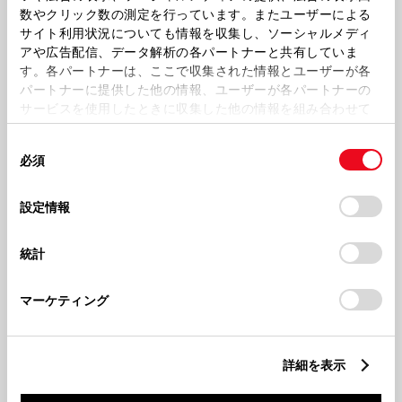
数やクリック数の測定を行っています。またユーザーによる
サイト利用状況についても情報を収集し、ソーシャルメディ
アや広告配信、データ解析の各パートナーと共有していま
ヴァンガード
す。各パートナーは、ここで収集された情報とユーザーが各
パートナーに提供した他の情報、ユーザーが各パートナーの
サービスを使用したときに収集した他の情報を組み合わせて
WISH
使用することがあります。当ウェブサイトの使用を続行する
同
とCookie(クッキー)に同意したこととなります。
必須
意
ヴィッツ
の
「すべてのCookieを許可」をクリックすることで、お客様の
選
デバイスにすべてのCookie(クッキー)が保存されることに同
設定情報
択
意したことになります。Cookie(クッキー)のオプトアウト、
ヴェルファイア
設定の変更、同意を撤回したりするにあたっては、当社の
統計
「
Cookie（クッキー）情報の取り扱いについて
」をご覧くだ
さい。
ヴォクシー
マーケティング
エスクァイア
詳細を表示